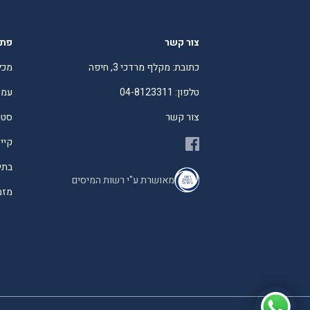
צור קשר
פתר
כתובת: מקלף מרדכי 3, חיפה
מכל
טלפון: 04-8123311
עמו
צור קשר
סטו
קיי
בתי
מאושרת ע"י רשות המיסים
מזמי