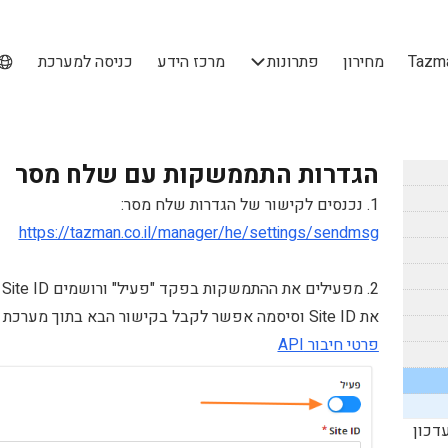
מחירון
פתרונות
מרכז הידע
כניסה למערכת
הגדרות התממשקות עם שלח מסר
1. נכנסים לקישור של הגדרות שלח מסר:
https://tazman.co.il/manager/he/settings/sendmsg
2. מפעילים את ההתמשקות בפקד "פעיל" ורושמים Site ID וסיסמה שקיבלתם בשלח מסר.
את Site ID וסיסמה אפשר לקבל בקישור הבא בתוך מערכת ניהול של שלח מסר:
פרטי חיבור API
דכון