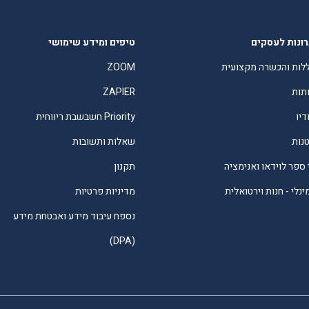
ונות לעסקים
טיפים ומידע שימושי
לות והכשרה מקצועית
ZOOM
תות
ZAPIER
דיו
Priority חשבשבת ריווחית
טנות
שאלות ותשובות
 ספר לוידאו ואנימציה
תקנון
נלי - חנות וירטואלית
מדיניות פרטיות
נספח עיבוד מידע ואבטחת מידע
(DPA)