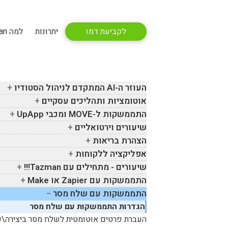
לקביעת דמו
יתרונות
למה Tazman
העוזר ה-
AI
המתקדם לניהול הסטודיו
אוטומציות ותהליכים עסקיים
התממשקות ל-
MOVE
ומכבי
UpApp
שיעורים וירטואליים
הצהרת בריאות
אפליקציה ללקוחות
שיעורים - מתחילים עם
Tazman
!!!
התממשקות עם
Zapier
או
Make
התממשקות עם שלח מסר
הגדרות התממשקות עם שלח מסר
העברת פרטים אוטומטית לשלח מסר ביצירה\ע