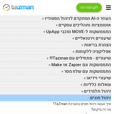
לקביעת דמו
העוזר ה-
AI
המתקדם לניהול הסטודיו
אוטומציות ותהליכים עסקיים
התממשקות ל-
MOVE
ומכבי
UpApp
שיעורים וירטואליים
הצהרת בריאות
אפליקציה ללקוחות
שיעורים - מתחילים עם
Tazman
!!!
התממשקות עם
Zapier
או
Make
התממשקות עם שלח מסר
שיעורי וידיאו
שאלות כלליות
ניהול תלמידים
ניהול חוגים
איך נעשה ניהול חוגים במערכת
TaZman
?
מה זה מיקום?