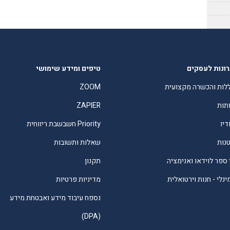
ונות לעסקים
טיפים ומידע שימושי
לות והכשרה מקצועית
ZOOM
תות
ZAPIER
דיו
Priority חשבשבת ריווחית
טנות
שאלות ותשובות
 ספר לוידאו ואנימציה
תקנון
נלי - חנות וירטואלית
מדיניות פרטיות
נספח עיבוד מידע ואבטחת מידע
(DPA)