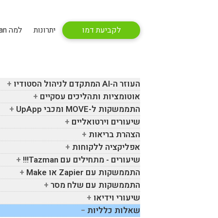
לקביעת דמו
יתרונות
למה Tazman
העוזר ה-
AI
המתקדם לניהול הסטודיו
אוטומציות ותהליכים עסקיים
התממשקות ל-
MOVE
ומכבי
UpApp
שיעורים וירטואליים
הצהרת בריאות
אפליקציה ללקוחות
שיעורים - מתחילים עם
Tazman
!!!
התממשקות עם
Zapier
או
Make
התממשקות עם שלח מסר
שיעורי וידיאו
שאלות כלליות