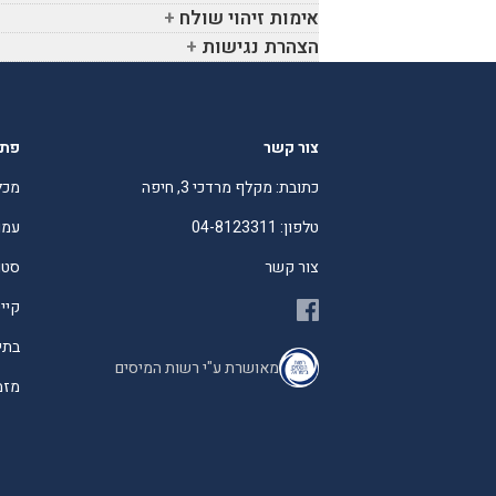
אימות זיהוי שולח
הצהרת נגישות
צור קשר
פתר
כתובת: מקלף מרדכי 3, חיפה
מכל
טלפון: 04-8123311
עמו
צור קשר
סטו
קיי
בתי
מאושרת ע"י רשות המיסים
מזמי