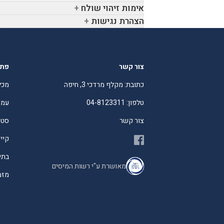
אימות זיהוי שולח
הצהרת נגישות
צור קשר
פתר
כתובת: מקלף מרדכי 3, חיפה
מכל
טלפון: 04-8123311
עמו
צור קשר
סטו
קיי
בתי
מאושרת ע"י רשות המיסים
מזמי