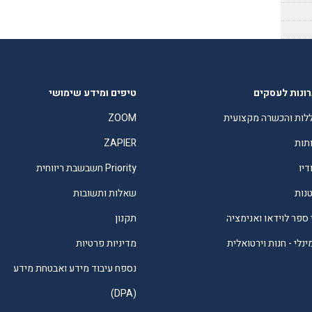
ונות לעסקים
טיפים ומידע שימושי
לות והכשרה מקצועית
ZOOM
תות
ZAPIER
דיו
Priority חשבשבת ריווחית
טנות
שאלות ותשובות
 ספר לוידאו ואנימציה
תקנון
נלי - חנות וירטואלית
מדיניות פרטיות
נספח עיבוד מידע ואבטחת מידע
(DPA)