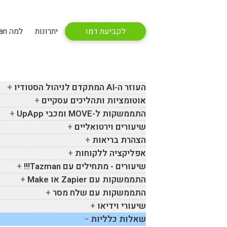
לקביעת דמו
יתרונות
למה Tazman
העוזר ה-
AI
המתקדם לניהול הסטודיו
אוטומציות ותהליכים עסקיים
התממשקות ל-
MOVE
ומכבי
UpApp
שיעורים וירטואליים
הצהרת בריאות
אפליקציה ללקוחות
שיעורים - מתחילים עם
Tazman
!!!
התממשקות עם
Zapier
או
Make
התממשקות עם שלח מסר
שיעורי וידיאו
שאלות כלליות