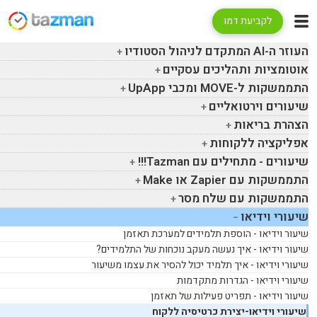
לקביעת דמו
העוזר ה-
AI
המתקדם לניהול הסטודיו
אוטומציות ותהליכים עסקיים
התממשקות ל-
MOVE
ומכבי
UpApp
שיעורים וירטואליים
הצהרת בריאות
אפליקציה ללקוחות
שיעורים - מתחילים עם
Tazman
!!!
התממשקות עם
Zapier
או
Make
התממשקות עם שלח מסר
שיעורי וידיאו
שיעור וידיאו - הוספת תלמידים למערכת תאזמן
שיעור וידיאו - איך נעשה מעקב נוכחות של התלמידים?
שיעורי וידיאו - איך תלמיד יכול להסיר את עצמו משיעור
שיעורי וידיאו - הגדרות מתקדמות
שיעור וידיאו - תפריט פעילות של תאזמן
שיעורי וידיאו-יצירת כרטיסיה ללקוח