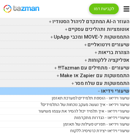
לקביעת דמו
העוזר ה-
AI
המתקדם לניהול הסטודיו
אוטומציות ותהליכים עסקיים
התממשקות ל-
MOVE
ומכבי
UpApp
שיעורים וירטואליים
הצהרת בריאות
אפליקציה ללקוחות
שיעורים - מתחילים עם
Tazman
!!!
התממשקות עם
Zapier
או
Make
התממשקות עם שלח מסר
שיעורי וידיאו
שיעור וידיאו - הוספת תלמידים למערכת תאזמן
שיעור וידיאו - איך נעשה מעקב נוכחות של התלמידים?
שיעורי וידיאו - איך תלמיד יכול להסיר את עצמו משיעור
שיעורי וידיאו - הגדרות מתקדמות
שיעור וידיאו - תפריט פעילות של תאזמן
שיעורי וידיאו-יצירת כרטיסיה ללקוח