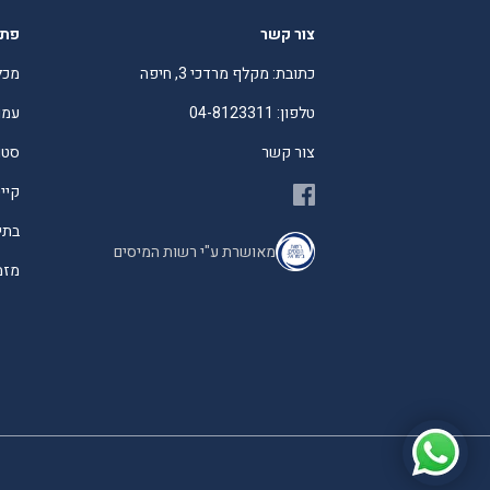
צור קשר
פתר
כתובת: מקלף מרדכי 3, חיפה
מכל
טלפון: 04-8123311
עמו
צור קשר
סטו
קיי
בתי
מאושרת ע"י רשות המיסים
מזמי