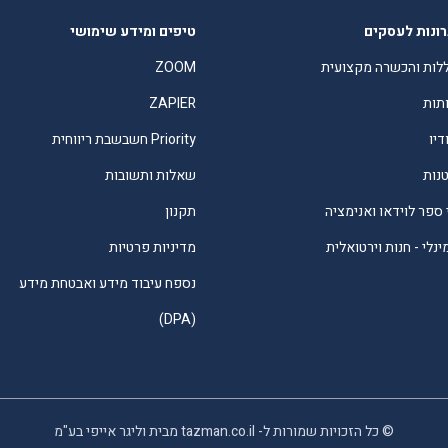
ונות לעסקים
טיפים ומידע שימושי
לות והכשרה מקצועית
ZOOM
תות
ZAPIER
דיו
Priority חשבשבת ריווחית
טנות
שאלות ותשובות
 ספר לוידאו ואנימציה
תקנון
נלי - חנות וירטואלית
מדיניות פרטיות
נספח עיבוד מידע ואבטחת מידע
(DPA)
© כל הזכויות שמורות ל- tazman.co.il מבית וליגר אייפי בע"מ