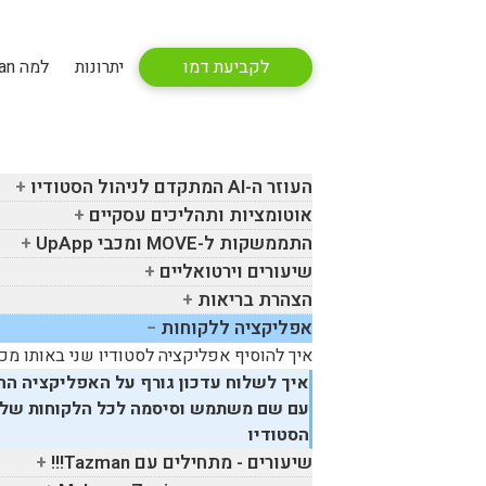
לקביעת דמו
יתרונות
למה Tazman
העוזר ה-
AI
המתקדם לניהול הסטודיו
אוטומציות ותהליכים עסקיים
התממשקות ל-
MOVE
ומכבי
UpApp
שיעורים וירטואליים
הצהרת בריאות
אפליקציה ללקוחות
איך להוסיף אפליקציה לסטודיו שני באותו מכ
איך לשלוח עדכון גורף על האפליקציה ה
עם שם משתמש וסיסמה לכל הלקוחות של
הסטודיו
שיעורים - מתחילים עם
Tazman
!!!