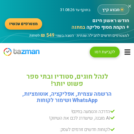
×
מבצע קיץ
בתוקף עד 31.08.26
מצטרפים עכשיו
+ הקמת מסוף סליקה
במתנה
549 ₪
למצטרפים חדשים לחבילה שנתית · הטבה בשווי
לפחות
לקביעת דמו
לנהל חוגים, סטודיו ובתי ספר
פשוט יותר!
הרשמה עצמית, אפליקציה, אוטומציות,
WhatsApp ושימור לקוחות
הדרכה והטמעה בחינם!
AI מובנה, שישדרג לכם את השיווק!
לקוחות חדשים זורמים לעסק: