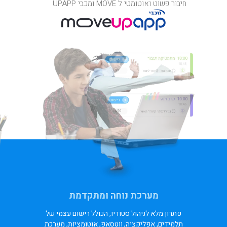
חיבור פשוט ואוטומטי ל MOVE ומכבי UPAPP
מערכת נוחה ומתקדמת
פתרון מלא לניהול סטודיו, הכולל רישום עצמי של
תלמידים, אפליקציה, ווטסאפ, אוטומציות, מערכת