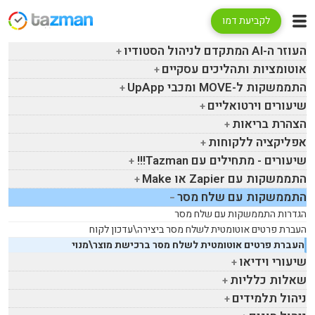
לקביעת דמו
העוזר ה-
AI
המתקדם לניהול הסטודיו
אוטומציות ותהליכים עסקיים
התממשקות ל-
MOVE
ומכבי
UpApp
שיעורים וירטואליים
הצהרת בריאות
אפליקציה ללקוחות
שיעורים - מתחילים עם
Tazman
!!!
התממשקות עם
Zapier
או
Make
התממשקות עם שלח מסר
הגדרות התממשקות עם שלח מסר
העברת פרטים אוטומטית לשלח מסר ביצירה\עדכון לקוח
העברת פרטים אוטומטית לשלח מסר ברכישת מוצר\מנוי
שיעורי וידיאו
שאלות כלליות
ניהול תלמידים