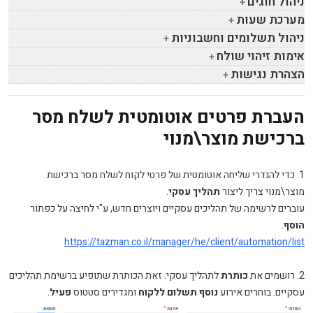
ניהול חוגים
מערכת שעות
ניהול תשלומים וחשבוניות
אימות זיהוי שולח
הצהרת נגישות
העברת פרטים אוטומטית לשלח מסר
ברכישת מוצר\מנוי
1. כדי להגדרי שליחה אוטומטית של פרטי לקוח לשלח מסר ברכישת
מוצר\מנוי צריך ליצור
תהליך עסקי
.
עוברים לרשימה של תהליכים עסקיים ויוצרים חדש, ע"י לחיצה על כפתור
הוסף
.
https://tazman.co.il/manager/he/client/automation/list
2. רושמים את
כותרת
לתהליך עסקי. זאת הכותרת שתופיע ברשימת תהליכים
עסקיים. בוחרים אירוע
נוסף תשלום ללקוח
ומגדירים סטטוס
פעיל
.