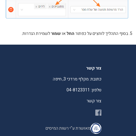
5. בסוף התהליך לוחצים על כפתור
החל
או
שמור
לשמירת הגדרות.
צור קשר
כתובת: מקלף מרדכי 3, חיפה
טלפון: 04-8123311
צור קשר
מאושרת ע"י רשות המיסים