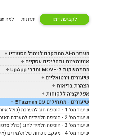
לקביעת דמו
יתרונות
למה Tazman
העוזר ה-
AI
המתקדם לניהול הסטודיו
אוטומציות ותהליכים עסקיים
התממשקות ל-
MOVE
ומכבי
UpApp
שיעורים וירטואליים
הצהרת בריאות
אפליקציה ללקוחות
שיעורים - מתחילים עם
Tazman
!!!
שיעור מס' 1 - הוספת חוג למערכת (כולל איור)
שיעור מס' 2 - הוספת תלמידים למערכת תאזמן
שיעור מס' 3 - הוספת תלמיד לחוג (כולל סרטון)
שיעור מס' 4 - מעקב נוכחות של תלמידים (איור)