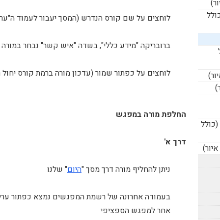
כולל
לוחצים על שם קורס הנדרש (המסך יעבור לעמוד ה"ערי
ברובריקה "מידע כללי", בשדה "איש קשר" נבחר במורה ה
לוחצים על כפתור שמור (עדכון מורה ברמת קורס יחול
החלפת מורה במפגש
? (כולל
דרך א'
איור)
ניתן להחליף מורה דרך מסך "
היום
" שלנו
בעמודה אחרונה של רשמת המפגשים נמצא כפתור עריכ
אחר למפגש הספציפי