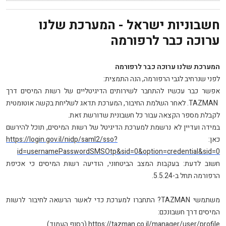
חשבוניות ישראל - המערכת שלנו
ערוכה כבר לרפורמה
המערכת שלנו ערוכה כבר לרפורמה
לפני שנרחיב לגבי הרפורמה, הנה התמצית:
אפשר כבר עכשיו להתחבר לשירותים הדיגיטליים של רשות המיסים דרך
TAZMAN
. לאחר השלמת החיבור, המערכת תדאג לשליחת בקשה אוטומטית
לקבלת מספר הקצאה עבור כל חשבונית שדורשת זאת
.
במידה ועדיין לא נרשמת למערכת הדיגיטל של רשות המיסים, תוכל להירשם
כאן:
https://login.gov.il/nidp/saml2/sso?
id=usernamePasswordSMSOtp&sid=0&option=credential&sid=0
חשוב לדעת: בעקבות המצב הביטחוני, הודיעה רשות המיסים כי אכיפת
הרפורמה תחל ב-5.5.24.
משתמשי
TAZMAN
? התחברו למערכת כדי לאשר הרשאה לחיבור לרשות
המיסים דרך חשבונכם:
https://tazman.co.il/manager/user/profile
(בסוף העמוד)