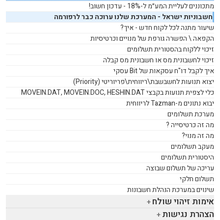
מתכוננים לעליית המע״מ ל-18% - עדכון חשוב!
חשבוניות ישראל - המערכת שלנו ערוכה כבר לרפורמה
שיעור מתנה לכל לקוח חדש - איך?
הקפאה \ הפשרה גורפת של מנויים וכרטיסיות
זיכוי ללקוח בהסטורית תשלומים
זיכוי לחשבונית מס או חשבונית מס קבלה
איך לקבל דו"ח עסקאות של
Bit
עסקי
יצוא תנועות לחשבשבת\ריווחית\פריוריטי (
Priority
)
כלי לצפית תנועות בקבצי
MOVEIN.DAT, MOVEIN.DOC, HESHIN.DAT
יבוא נתונים מ-
Tazman
לריווחית
מערכת תשלומים
מה זה כרטיסייה ?
מה זה מנוי?
מעקב תשלומים
היסטורית תשלומים
עריכה של תשלום שבוצה
תשלום חלקי
שינוים במערכת הנהלת חשבונות
אימות זיהוי שולח
הצהרת נגישות