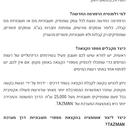
השירות, בהתאם לחוק
.
למי רלוונטית הרפורמה החדשה?
הרפורמה החדשה נוגעת לכל עסק שמנפיק חשבוניות מס או חשבוניות מס
קבלה, כלומר עוסקים מורשים, עמותות וחברות בע"מ. עוסקים פטורים,
שמנפיקים רק קבלות ולא חשבוניות, פטורים מהעניין
.
כיצד מקבלים מספר הקצאה?
ראשית, יש לוודא שיש לכם חשבון פעיל בשירותים הדיגיטליים של רשות
המיסים כדי שתוכלו להנפיק מספרי הקצאה באופן מקוון. אם אין לכם, יש
לפתוח אחד באתר רשות המיסים
.
ניתן להגיש בקשה לקבלת הקצאה בשתי דרכים - ידנית על ידי הגשת בקשה
מקוונת, שזוהי האפשרות המסורבלת יותר מאחר שדורשת פעולה אקטיבית
בכל פעם שמנפיקים חשבונית מעל 25,000 ש"ח. הדרך הפשוטה והמהירה
יותר היא באמצעות המערכת של
TAZMAN
.
כיצד ליצור אוטומציה בהקצאת מספרי חשבוניות דרך מערכת
?
TAZMAN