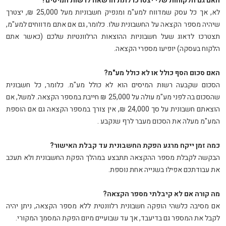
האם גם הלקוחות שלי יצטרכו לתת הרשאה לרשות המיסים
?
לא, אך כל עסק שמדווח למע"מ ומנפיק חשבוניות מעל 25,000 ₪, יצטרך
שיהיה מספר הקצאה על החשבונית שלו. כלומר, גם אם אתם מדווחים למע"מ,
תצטרכו לדאוג שעל חשבוניות ההוצאות הרלוונטיות שלכם (כאשר אתם
הלקוח בעסקה) יופיעו מספרי הקצאה
.
האם סכום הסף כולל או לא כולל מע"מ?
הסכום שקבעה רשות המיסים הוא לא כולל מע"מ. כלומר, כל חשבונית
שהסכום בה לפני מע"מ עולה על 25,000 ₪ חייבת במספר הקצאה. למשל, אם
הוצאתם חשבונית על סך 24,000 ₪, אין צורך במספר הקצאה גם אם הוספת
המע"מ מעלה את הסכום מעבר לרף שנקבע
.
כמה זמן ייקח מרגע הפקת החשבונית עד קבלת האישור
?
הבקשה לקבלת מספר ההקצאה תתבצע במהלך הפקת החשבונית ולא תעכב
את עבודתכם אפילו בשנייה אחת נוספת
.
מה קורה אם לא קיבלתי מספר הקצאה
?
אם מסיבה כלשהי הופקה חשבונית רלוונטית ללא מספר הקצאה, ניתן יהיה
לקבל את המספר גם בדיעבד, אך עד שבועיים מיום הפקת המסמך המקורי
.