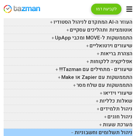
לקביעת דמו
העוזר ה-
AI
המתקדם לניהול הסטודיו
אוטומציות ותהליכים עסקיים
התממשקות ל-
MOVE
ומכבי
UpApp
שיעורים וירטואליים
הצהרת בריאות
אפליקציה ללקוחות
שיעורים - מתחילים עם
Tazman
!!!
התממשקות עם
Zapier
או
Make
התממשקות עם שלח מסר
שיעורי וידיאו
שאלות כלליות
ניהול תלמידים
ניהול חוגים
מערכת שעות
ניהול תשלומים וחשבוניות