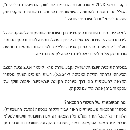
רקע: במאי 2023 אישרה ועדת הכספים את "חוק ההתייעלות הכלכלית",
הכולל גם תוכנית להפחתה משמעותית בשימוש בחשבוניות פיקטיביות,
שזכתה לכינוי "מודל חשבונית ישראל
".
למי שאינו מכיר: חשבוניות פיקטיביות הן חשבוניות שמופקות על עסקה שכלל
לא התרחשה או שירות שמעולם לא ניתן בפועל, במטרה להרוויח כסף מהחזרי
מע"מ לא מגיעים. זוהי כמובן עבירה פלילית. לפי רשות המיסים, התופעה
גורמת נזק של מיליארדי שקלים מדי שנה לקופת המדינה
.
במסגרת תוכנית חשבונית ישראל
נקבע שהחל מה-1 לינואר 2024 (בשל המצב
הביטחוני נדחתה תחילת האכיפה ל-5.5.24), רשות המיסים תעניק מספרי
הקצאה לחשבוניות מס דרך מערכת מקוונת שתאפשר אימות חוקי של
עסקאות בזמן אמת, מיד עם הפקתן
.
מה המשמעות של מספרי ההקצאה
?
מספרי ההקצאה משמעותיים מאוד עבור הלקוח בעסקה (מקבל החשבונית).
הלקוח יוכל לקבל החזר מע"מ על ההוצאה רק אם החשבונית שיגיש למע"מ
תכלול את מספר ההקצאה. כמובן, מספרי ההקצאה חשובים גם עבור נותן