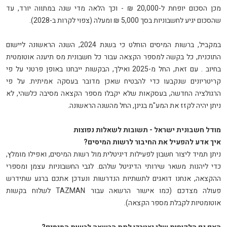
מכן הסכום יופחת ל-20,000 ₪ - וכך הלאה מדי שנה במתווה יורד, עד
שהסכום יגיע לחשבוניות בסך 5,000 ₪ ומעלה (צפוי לקרות ב-2028)
.
במקביל, ברשות המיסים הוחלט כי בשנת 2024, השנה הראשונה ליישום
התוכנית
,
כל בקשה למספר הקצאה עבור כל חשבונית מס תיענה אוטומטית
בחיוב
.
עם זאת, החל מ-2025 ואילך, הבקשות ייבחנו באופן פרטני על פי
קריטריונים שנקבעו כדי להבטיח שאכן מדובר בעסקה אמיתית. על פי
הרגולציה החדשה, בעסקאות שלא יקבלו מספר הקצאה מסיבה כלשהי, לא
ניתן יהיה לקזז את המע"מ בגינן, החל מהשנה הראשונה
.
מודל חשבונית ישראל - תשובות לשאלות נפוצות
איך אדע להפעיל את החיבור לרשות המיסים
?
ניתן תמיד ליצור חשבון לפעילות דיגיטלית מול רשות המיסים, ואפילו מומלץ,
כדי ליהנות משאר שירותי הדיגיטל שלהם. לגבי החשבוניות עצמן ומספרי
ההקצאה, אנחנו דואגים לתשתיות הנדרשות ונעדכן אתכם ברגע שתידרש
פעולה מצדכם (כמו אישור הרשאה עבור
TAZMAN
לשלוח בקשות
אוטומטיות לקבלת מספר הקצאה)
.