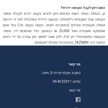
האם ניתן לקבל הקצאה ידנית
?
כן, בהחלט. באתר רשות המיסים ניתן להגיש בקשה ידנית לקבלת מספר
הקצאה עבור חשבוניות רלוונטיות. הבקשה הידנית מסורבלת יותר כי דורשת
פעולה אקטיבית מצדכם (התחברות לאתר, הגשת בקשה וכו') בכל פעם
שמופקת חשבונית מעל 25,000 ₪. בהמשך, ככל שהסכום ירד, מספר
הבקשות הפוטנציאלי רק יגדל, ולכן שווה לחסוך זמן עבודה על ידי ביצוע
החיבור דרך
TAZMAN
, והפיכת כל התהליך לאוטומטי
.
צור קשר
כתובת: מקלף מרדכי 3, חיפה
טלפון: 04-8123311
צור קשר