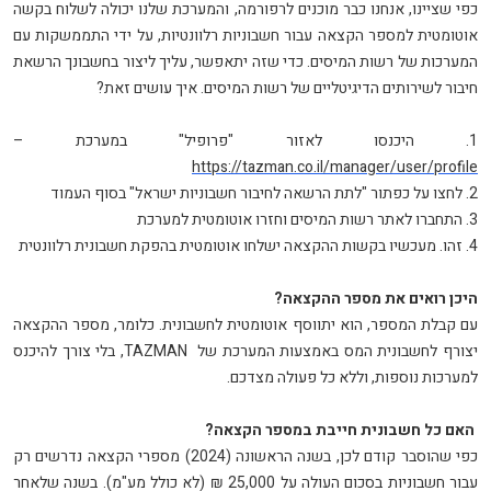
כפי שציינו, אנחנו כבר מוכנים לרפורמה, והמערכת שלנו יכולה לשלוח בקשה
אוטומטית למספר הקצאה עבור חשבוניות רלוונטיות, על ידי התממשקות עם
המערכות של רשות המיסים. כדי שזה יתאפשר, עליך ליצור בחשבונך הרשאת
חיבור לשירותים הדיגיטליים של רשות המיסים. איך עושים זאת
?
1. היכנסו לאזור "פרופיל" במערכת –
https://tazman.co.il/manager/user/profile
2. לחצו על כפתור "לתת הרשאה לחיבור חשבוניות ישראל" בסוף העמוד
3. התחברו לאתר רשות המיסים וחזרו אוטומטית למערכת
4. זהו. מעכשיו בקשות ההקצאה ישלחו אוטומטית בהפקת חשבונית רלוונטית
היכן רואים את מספר ההקצאה
?
עם קבלת המספר, הוא יתווסף אוטומטית לחשבונית. כלומר, מספר ההקצאה
יצורף לחשבונית המס באמצעות המערכת של
TAZMAN
, בלי צורך להיכנס
למערכות נוספות, וללא כל פעולה מצדכם
.
האם כל חשבונית חייבת במספר הקצאה?
כפי שהוסבר קודם לכן, בשנה הראשונה (2024) מספרי הקצאה נדרשים רק
עבור חשבוניות בסכום העולה על 25,000 ₪ (לא כולל מע"מ). בשנה שלאחר