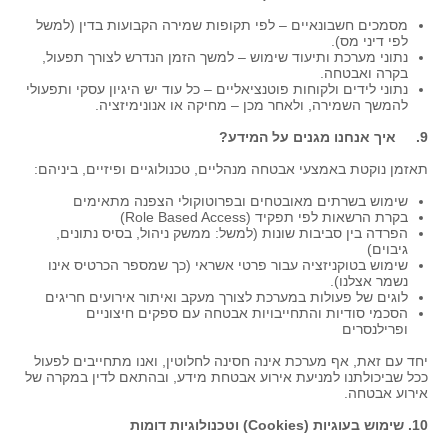
מסמכים חשבונאיים – לפי תקופות שמירה הקבועות בדין (למשל
לפי דיני מס).
נתוני מערכת ותיעוד שימוש – למשך הזמן הנדרש לצורך תפעול,
בקרה ואבטחה.
נתוני לידים ולקוחות פוטנציאליים – כל עוד יש היגיון עסקי ותפעולי
להמשך השמירה, ולאחר מכן – מחיקה או אנונימיזציה.
9. איך אנחנו מגנים על המידע?
תאזמן נוקטת באמצעי אבטחה מנהליים, טכנולוגיים ופיזיים, ביניהם:
שימוש בשרתים מאובטחים ובפרוטוקולי הצפנה מתאימים
בקרת הרשאות לפי תפקיד (Role Based Access)
הפרדה בין סביבות שונות (למשל: ממשק ניהול, בסיס נתונים,
גיבוים)
שימוש בטוקניזציה עבור פרטי אשראי (כך שמספר הכרטיס אינו
נשמר אצלנו).
לוגים של פעולות במערכת לצורך מעקב ואיתור אירועים חריגים
הסכמי סודיות והתחייבויות אבטחה עם ספקים חיצוניים
ופרילנסרים
יחד עם זאת, אף מערכת אינה חסינה לחלוטין, ואנו מתחייבים לפעול
ככל שביכולתנו למניעת אירוע אבטחת מידע, ובהתאם לדין במקרה של
אירוע אבטחה.
10. שימוש בעוגיות (Cookies) וטכנולוגיות דומות