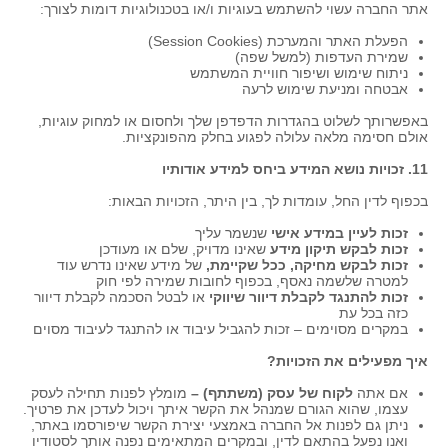
אתר החברה עשוי להשתמש בעוגיות ו/או בטכנולוגיות דומות לצורך:
הפעלת האתר והמערכת (Session Cookies)
שמירת העדפות (למשל שפה)
ניתוח שימוש ושיפור חוויית המשתמש
אבטחה ומניעת שימוש לרעה
באפשרותך לשלוט בהגדרות הדפדפן שלך ולחסום או למחוק עוגיות,
אולם חסימה מלאה עלולה לפגוע בחלק מהפונקציות.
11. זכויות נושא המידע ביחס למידע אודותיו
בכפוף לדין החל, עומדות לך, בין היתר, הזכויות הבאות:
זכות לעיין במידע אישי
שנשמר עליך
זכות לבקש תיקון מידע
שאינו מדויק, שלם או מעודכן
זכות לבקש מחיקה, ככל שקיימת,
של מידע שאינו נדרש עוד
למטרה שלשמה נאסף, בכפוף לחובות שמירה לפי חוק
זכות להתנגד לקבלת דיוור שיווקי
או לבטל הסכמה לקבלת דיוור
כזה בכל עת
במקרים מסוימים – זכות להגביל עיבוד או להתנגד לעיבוד מסוים
איך מפעילים את הזכויות?
אם אתה
לקוח של עסק (משתתף) –
מומלץ לפנות תחילה לעסק
עצמו, שהוא הגורם שמנהל את הקשר איתך ויכול לעדכן את פרטיך.
ניתן גם לפנות אל החברה באמצעי יצירת הקשר שיפורסמו באתר,
ואנו נפעל בהתאם לדין, ובמקרים המתאימים נפנה אותך לסטודיו