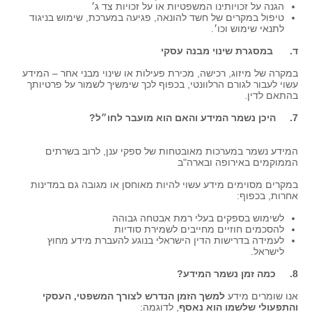
הגנה על זכויותינו המשפטיות או על זכויות צד ג׳
טיפול במקרים של חשד להונאה, פגיעה במערכת, שימוש בניגוד
לתנאי שימוש וכו׳.
ד. במסגרת שינוי מבנה עסקי
במקרה של מיזוג, רכישה, מכירת פעילות או שינוי מבני אחר – המידע
עשוי לעבור לגורם הרלוונטי, בכפוף לכך שימשיך לשמור על פרטיותך
בהתאם לדין.
7. היכן נשמר המידע והאם הוא מועבר לחו״ל?
המידע נשמר במערכות מאובטחות של ספקי ענן, לרוב בשרתים
הממוקמים באירופה ובארה"ב
במקרים מסוימים מידע עשוי להיות מאוחסן או מגובה גם במדינות
אחרות, בכפוף:
לשימוש בספקים בעלי רמת אבטחה גבוהה
להסכמים חוזיים מחייבים לשמירת סודיות
לעמידה בדרישות הדין הישראלי בנוגע להעברת מידע מחוץ
לישראל.
8. כמה זמן נשמר המידע?
אנו שומרים מידע
למשך הזמן הנדרש לצורך המשפטי, העסקי
והתפעולי שלשמו הוא נאסף
, לדוגמה: