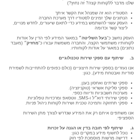
שלנו מדבר ללקוחות קצה? זה נחוץ?)
הסטודיו הוא זה שמנהל את הקשר איתך
הנתונים שלך זמינים לסטודיו דרך מערכת החברה
העסק עשוי להשתמש במידע כדי לתאם שיעורים, לחדש מנויים,
ליצור קשר וכדומה
העסק נחשב כ"
בעל השליטה״
במאגר המידע לפי הדין על אודות
לקוחותיו משתמשי הקצה, והחברה משמשת עבורו כ"
מחזיק
״ (מעבד
נתונים) במאגר על אודות לקוחותיו.
ב. שיתוף עם ספקי שירות טכנולוגיים
אנו נעזרים בספקי שירות חיצוניים (כולם כפופים להתחייבות לשמירת
סודיות ואבטחת מידע), כגון:
ספקי שרתים ואחסון בענן.
ספקי סליקת אשראי (טוקניזציה).
מערכות חשבוניות ודיווח כספי.
ספקי שירותי דוא״ל ו-SMS, ווטסאפ ומרכזיות טפלוניות.
ספקי תחזוקה ותמיכה טכנית ושירות לקוחות ניהול פניות.
אנו משתפים איתם רק את המידע שנדרש לצורך מתן השירות
הספציפי.
ג. שיתוף לפי חובה בדין או הגנה על זכויות
נוכל לחשוף מידע במקרים כגון:
דרישה מרשות מוסמכת לפי חוק