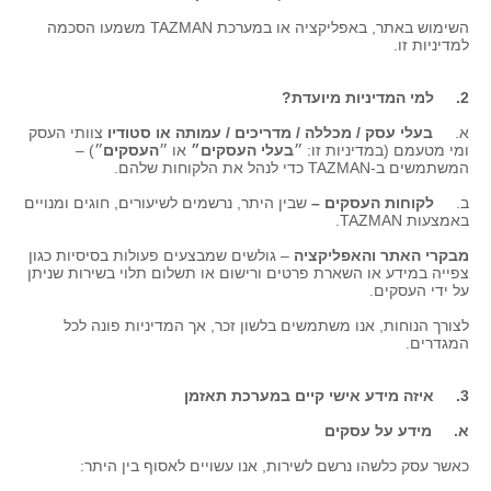
השימוש באתר, באפליקציה או במערכת TAZMAN משמעו הסכמה
למדיניות זו.
2. למי המדיניות מיועדת?
א.
בעלי עסק / מכללה / מדריכים / עמותה או סטודיו
צוותי העסק
ומי מטעמם (במדיניות זו: ״
בעלי העסקים״
או ״
העסקים
״) –
המשתמשים ב-TAZMAN כדי לנהל את הלקוחות שלהם.
ב.
לקוחות העסקים –
שבין היתר, נרשמים לשיעורים, חוגים ומנויים
באמצעות TAZMAN.
מבקרי האתר והאפליקציה
– גולשים שמבצעים פעולות בסיסיות כגון
צפייה במידע או השארת פרטים ורישום או תשלום תלוי בשירות שניתן
על ידי העסקים.
לצורך הנוחות, אנו משתמשים בלשון זכר, אך המדיניות פונה לכל
המגדרים.
3. איזה מידע אישי קיים במערכת תאזמן
א. מידע על עסקים
כאשר עסק כלשהו נרשם לשירות, אנו עשויים לאסוף בין היתר: