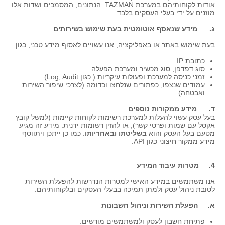
אודות לקוחותיהם במערכת TAZMAN. הנתונים, המסמכים ושדות אלו
מוזנים על ידי בעלי העסקים בלבד.
ג. מידע שנאסף אוטומטית בעת שימוש בשירותים
בעת שימוש באתר או באפליקציה, אנו עשויים לאסוף מידע טכני, כגון:
כתובת IP
סוג דפדפן, סוג מכשיר ומערכת הפעלה
זמני כניסה למערכת ופעולות עיקריות ( כגון Log, Audit)
עמודים שנצפו, כפתורים שנלחצו וכדומה (לצרכי שיפור השירות
ואבטחה)
ד. מידע ממקורות נוספים
בעל עסק עשוי להעלות למערכת רשימות לקוחות קיימות (למשל קובץ
אקסל עם שמות ופרטי קשר), או להזין רשומות ידנית. מידע זה מגיע
מטעם בעל העסק והוא
בשליטתו ובאחריותו
. כמו כן ייתכן ויתווסף
מידע ממקור חיצוני כגון API.
4. מטרות עיבוד המידע
אנו משתמשים במידע האישי למטרות הנדרשות להפעלת השירות
לטובת ניהול עסק ולמתן תמיכה בבעלי העסקים ובלקוחותיהם.
א. הפעלת השירות וניהול חשבונות
פתיחת חשבון לעסק ולמשתמשים מורשים.