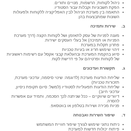
ניהול לקוחות, הרשמות, מנויים ותורים.
הפקת חשבוניות וקבלות עבור הסטודיו.
התאמה בין מערכת הניהול לבין האפליקציה ללקוחות ולפעולות
השונות שמתבצעות בהן.
ב. שירות ותמיכה
מענה לפניות של עסק לתאזמן ושל לקוחות הקצה (דרך מערכת
הפניות או תמיכה) אל בעלי העסקים ישירות.
פתרון תקלות במערכת
זיהוי שימוש חריג או בעיות טכניות
סיוע בהקמת המערכת ובהעלאת קבצי אקסל עם רשימות ראשוניות
של לקוחות ופרטיהם על פי דרישת לקוח.
ג. תקשורת ועדכונים
שליחת הודעות מערכת (לדוגמה: שינוי סיסמה, עדכוני מערכת,
תזכורות טכניות)
שליחת הודעות תפעוליות לסטודיו (למשל: סיום תקופת ניסיון,
עדכוני חיוב)
דיוורים שיווקיים – ככל שניתנה לכך הסכמה, ותמיד עם אפשרות
להסרה.
פניות מכירה ושירות בטלפון או בווטסאפ.
ד. שיפור השירות ואבטחה
ניתוח נתוני שימוש לצורך שיפור חוויית המשתמש
פיתוח יכולות חדשות למערכת