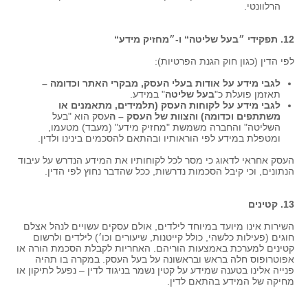
הרלוונטי.
12. תפקידי ״בעל שליטה“ ו-״מחזיק מידע“
לפי הדין (כגון חוק הגנת הפרטיות):
לגבי מידע על אודות בעלי העסק, מבקרי האתר וכדומה –
תאזמן פועלת כ"
בעל שליטה
" במידע.
לגבי מידע על לקוחות העסק (תלמידים, מתאמנים או
משתתפים וכדומה) והצוות של העסק – ה
עסק הוא "בעל
השליטה" והחברה משמשת "מחזיק מידע" (מעבד) מטעמו,
ומטפלת במידע לפי הוראותיו ובהתאם להסכמים בינינו ולדין.
העסק אחראי לדאוג כי מסר לכל לקוחותיו את המידע הנדרש על עיבוד
הנתונים, וכי קיבל הסכמות נדרשות, ככל שהדבר נחוץ לפי הדין.
13. קטינים
השירות אינו מיועד במיוחד לילדים, אולם עסקים עשויים לנהל אצלם
חוגים (פעילות כלשהי, כולל קייטנות, שיעורים וכו׳) לילדים ולרשום
קטינים למערכת באמצעות הוריהם. האחריות לקבלת הסכמת הורה או
אפוטרופוס חלה בראש ובראשונה על בעל העסק. במקרה בו תהיה
פנייה אלינו בטענה שמידע על קטין נשמר בניגוד לדין – נפעל לתיקון או
מחיקה של המידע בהתאם לדין.