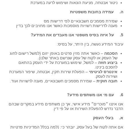
ניטור אבטחה, מניעת הונאות ושימוש לרעה במערכת
ה. עמידה בחובות משפטיות
שמירת מסמכים חשבונאיים לפי דרישות מס
מענה לדרישות רשויות מוסמכות כאשר אנו מחויבים לכך בדין
5. על איזה בסיס משפטי אנו מעבדים את המידע?
עיבוד המידע נעשה, בין היתר, על בסיס:
הסכמה
– כאשר אתה מזין פרטים באופן יזום (למשל רישום לחוג
של העסק או לקוח של עסק שנרשם באתר שלנו).
ביצוע חוזה
– למשל, שימוש במערכת על ידי העסק בהתאם
להסכם בינינו.
אינטרס לגיטימי
– הפעלת שירות תקין, אבטחה, שיפור המערכת
ושירות לעסק.
חובה חוקית
– שמירת מסמכים חשבונאיים, מענה לרשויות ועוד.
6. עם מי אנו משתפים מידע?
אנו איננו ״מוכרים״ מידע אישי, אך כן משתפים מידע במקרים שבהם
הדבר נדרש להפעלת השירות או על פי דין.
א. בעלי העסק
אם אתה לקוח של בעל עסק, יובהר כי: (למה בכלל המדיניות פרטיות