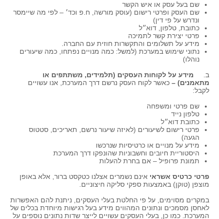
שם בעל עסק או איש הקשר
שם העסק ופרטי רישום (עוסק מורשה, ח.פ וכד׳ – לפי מה שיימסר
ונדרש על פי דין)
כתובת, טלפון, דוא״ל
פרטי יצירת קשר לתמיכה
מידע על תשלומים והתקשרות חוזית עם החברה.
נתוני שימוש במערכת (למשל: כמה מנויים נפתחו, כמה שיעורים
נוהלו)
ב.
מידע על לקוחות העסקים (תלמידים, משתתפים או
מתאמנים) –
כאשר לקוח העסק נרשם דרך המערכת, אנו עשויים
לקבל:
שם פרטי ומשפחה
טלפון נייד
כתובת דוא״ל
פרטי רישום לשיעורים (לאיזה שיעור נרשם, תאריכים, סטטוס
הגעה)
מידע על מנויים או כרטיסיות שנרכשו
היסטוריית חיובים וחשבוניות שהונפקו דרך המערכת
תמונת פרופיל – אם בחרת להעלות
פרטי כרטיס אשראי
אינם נשמרים אצלנו כטקסט ברור, אלא באופן
מוצפן (טוקן) באמצעות ספקי סליקה חיצוניים.
במקרים מסוימים, על פי החלטת בעלי העסקים, ניתנת להם האפשרות
לאחסן מסמכים ונתונים המהווים מידע בעל רגישות מיוחדת בכלים של
המערכת. כמו כן, בעלי העסקים עשויים לייצר שדות נתונים נוספים על