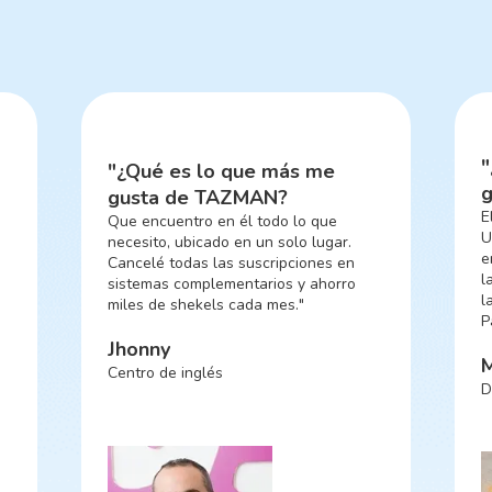
"¿Qué es lo que más me
gusta de TAZMAN?
El autorregistro.
Un alumno me llama, le envío un
enlace y él mismo lo hace todo, desde
la inscripción a un curso, pasando por
o
la declaración de salud, hasta el pago.
Para mí, eso es una genialidad."
Mor
Director de estudio de danza