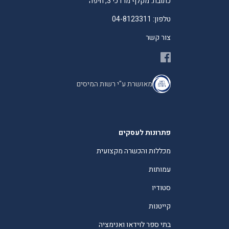
כתובת: מקלף מרדכי 3, חיפה
טלפון: 04-8123311
צור קשר
מאושרת ע"י רשות המיסים
פתרונות לעסקים
מכללות והכשרה מקצועית
עמותות
סטודיו
קייטנות
בתי ספר לוידאו ואנימציה