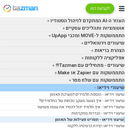
לקביעת דמו
העוזר ה-
AI
המתקדם לניהול הסטודיו
אוטומציות ותהליכים עסקיים
התממשקות ל-
MOVE
ומכבי
UpApp
שיעורים וירטואליים
הצהרת בריאות
אפליקציה ללקוחות
שיעורים - מתחילים עם
Tazman
!!!
התממשקות עם
Zapier
או
Make
התממשקות עם שלח מסר
שיעורי וידיאו
שיעור וידיאו - הוספת תלמידים למערכת תאזמן
שיעור וידיאו - איך נעשה מעקב נוכחות של התלמידים?
שיעורי וידיאו - איך תלמיד יכול להסיר את עצמו משיעור
שיעורי וידיאו - הגדרות מתקדמות
שיעור וידיאו - תפריט פעילות של תאזמן
שיעורי וידיאו-יצירת כרטיסיה ללקוח