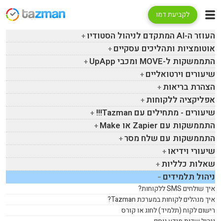
לקביעת דמו
העוזר ה-
AI
המתקדם לניהול הסטודיו
אוטומציות ותהליכים עסקיים
התממשקות ל-
MOVE
ומכבי
UpApp
שיעורים וירטואליים
הצהרת בריאות
אפליקציה ללקוחות
שיעורים - מתחילים עם
Tazman
!!!
התממשקות עם
Zapier
או
Make
התממשקות עם שלח מסר
שיעורי וידיאו
שאלות כלליות
ניהול תלמידים
איך שולחים
SMS
ללקוחות?
איך מנהלים לקוחות במערכת
Tazman
?
רישום לקוח (תלמיד) לחוג או קורס