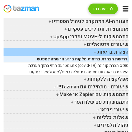
לקביעת דמו
העוזר ה-
AI
המתקדם לניהול הסטודיו
אוטומציות ותהליכים עסקיים
התממשקות ל-
MOVE
ומכבי
UpApp
שיעורים וירטואליים
הצהרת בריאות
דרישת הצהרת בריאות מלקוח ברגע הרשמה למפגש
טופס הצרת קורונה (
covid-19
) אוטומטי עם חיווי בתוך מערכת
הצהרת בריאות עם חתימה דיגיטלית במייל\סמס\מילוי במקום
אפליקציה ללקוחות
שיעורים - מתחילים עם
Tazman
!!!
התממשקות עם
Zapier
או
Make
התממשקות עם שלח מסר
שיעורי וידיאו
שאלות כלליות
ניהול תלמידים