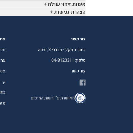
אימות זיהוי שולח
הצהרת נגישות
צור קשר
פתר
כתובת: מקלף מרדכי 3, חיפה
מכל
טלפון: 04-8123311
עמו
צור קשר
סטו
קיי
בתי
מאושרת ע"י רשות המיסים
מזמי