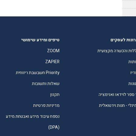
ונות לעסקים
טיפים ומידע שימושי
לות והכשרה מקצועית
ZOOM
תות
ZAPIER
דיו
Priority חשבשבת ריווחית
טנות
שאלות ותשובות
 ספר לוידאו ואנימציה
תקנון
נלי - חנות וירטואלית
מדיניות פרטיות
נספח עיבוד מידע ואבטחת מידע
(DPA)