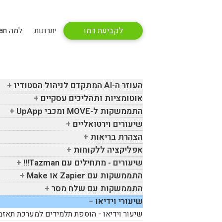
לקביעת דמו
יתרונות
למה Tazman
העוזר ה-
AI
המתקדם לניהול הסטודיו
אוטומציות ותהליכים עסקיים
התממשקות ל-
MOVE
ומכבי
UpApp
שיעורים וירטואליים
הצהרת בריאות
אפליקציה ללקוחות
שיעורים - מתחילים עם
Tazman
!!!
התממשקות עם
Zapier
או
Make
התממשקות עם שלח מסר
שיעורי וידיאו
שיעור וידיאו - הוספת תלמידים למערכת תאזמ