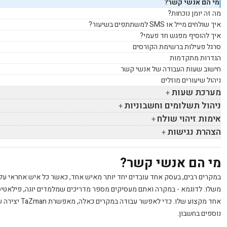
מי הם אנשי קשר?
מה זה יומן נוכחות?
איך שולחים מייל או
SMS
למשתתפים בשיעור?
איך להוסיף מפגש חד פעמי?
סרגל פעילות ברשימת הקורסים
הגדרות מתקדמות
חישוב שעות העבודה של אנשי קשר
ניהול שיעורים מוזלים
מערכת שעות
ניהול תשלומים וחשבוניות
אימות זיהוי שולח
הצהרת נגישות
מי הם אנשי קשר?
במקרים רבים, בעסק אחד עובדים יחד יותר מאיש אחד, כאשר כל איש אחראי על 
משלו. לדוגמא - במקרה ואתם מעסיקים מספר מדריכים שמלמדים יוגה, פילאטיס 
אחד מקצוע שלו. כדי לאפשר עבודה במקרים כאלה, מאפשרת TaZman יצירה של
נוספים בחשבון.