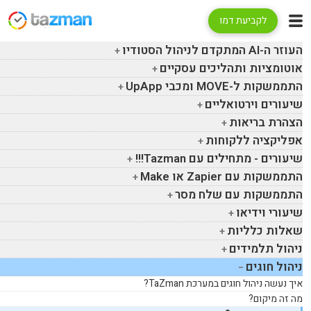
לקביעת דמו
העוזר ה-
AI
המתקדם לניהול הסטודיו
אוטומציות ותהליכים עסקיים
התממשקות ל-
MOVE
ומכבי
UpApp
שיעורים וירטואליים
הצהרת בריאות
אפליקציה ללקוחות
שיעורים - מתחילים עם
Tazman
!!!
התממשקות עם
Zapier
או
Make
התממשקות עם שלח מסר
שיעורי וידיאו
שאלות כלליות
ניהול תלמידים
ניהול חוגים
איך נעשה ניהול חוגים במערכת
TaZman
?
מה זה מיקום?