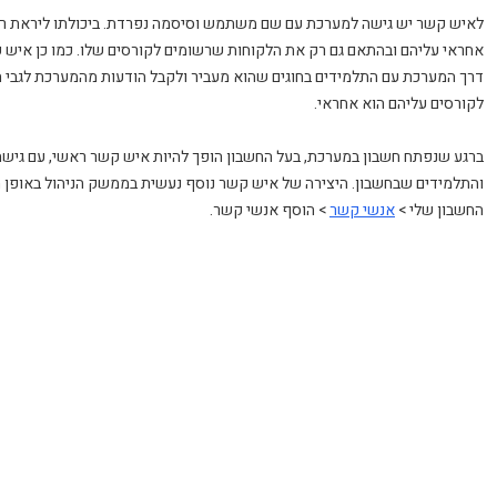
לאיש קשר יש גישה למערכת עם שם משתמש וסיסמה נפרדת. ביכולתו ליראת רק
אחראי עליהם ובהתאם גם רק את הלקוחות שרשומים לקורסים שלו. כמו כן איש 
דרך המערכת עם התלמידים בחוגים שהוא מעביר ולקבל הודעות מהמערכת לגבי 
לקורסים עליהם הוא אחראי.
ברגע שנפתח חשבון במערכת, בעל החשבון הופך להיות איש קשר ראשי, עם גישה 
והתלמידים שבחשבון. היצירה של איש קשר נוסף נעשית בממשק הניהול באופן ה
החשבון שלי >
אנשי קשר
> הוסף אנשי קשר.