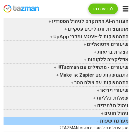
לקביעת דמו
העוזר ה-
AI
המתקדם לניהול הסטודיו
אוטומציות ותהליכים עסקיים
התממשקות ל-
MOVE
ומכבי
UpApp
שיעורים וירטואליים
הצהרת בריאות
אפליקציה ללקוחות
שיעורים - מתחילים עם
Tazman
!!!
התממשקות עם
Zapier
או
Make
התממשקות עם שלח מסר
שיעורי וידיאו
שאלות כלליות
ניהול תלמידים
ניהול חוגים
מערכת שעות
מהן היכולות של מערכת שעות
TAZMAN
?