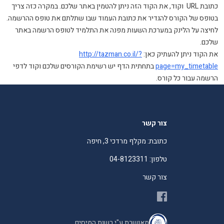
כתובת URL וקוד, את הקוד הזה ניתן להטמין באתר שלכם. במקרה כזה צריך
בטופס של הקורס להגדיר את כתובת העמוד שבו שתלתם את טופס ההרשמה.
לחיצה על הלינק במערכת השעות מפנה את התלמיד לטופס הרשמה באתר
שלכם.
את הקוד ניתן להעתיק כאן:
http://tazman.co.il/?
page=my_timetable
בתחתית הדף יש רשימת הקורסים שלכם וקוד לדפי
הרשמה עבור כל קורס.
צור קשר
כתובת: מקלף מרדכי 3, חיפה
טלפון: 04-8123311
צור קשר
מאושרת ע"י רשות המיסים