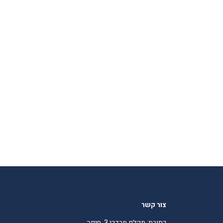
צור קשר
כתובת: מקלף מרדכי 3, חיפה