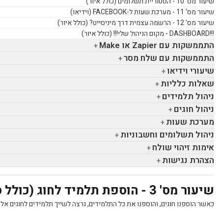
שיעור מס' 10 - הסטוריית תשלומים (כולל איור)
שיעור מס' 11 - מערכת שעות ל-
FACEBOOK
(וידיאו)
שיעור מס' 12 - הרשמה עצמית דרך מיניסייט? (כולל איור)
!!!
DASHBOARD
- מקום הניהול שלי!!! (כולל איור)
התממשקות עם
Zapier
או
Make
התממשקות עם שלח מסר
שיעורי וידיאו
שאלות כלליות
ניהול תלמידים
ניהול חוגים
מערכת שעות
ניהול תשלומים וחשבוניות
אימות זיהוי שולח
הצהרת נגישות
שיעור מס' 3 - הוספת תלמיד לחוג (כולל סרטון)
כאשר הוספנו חוגים, והוספנו את כל התלמידים, נרצה לשייך תלמידים לחוגים אלי