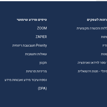
ונות לעסקים
טיפים ומידע שימושי
לות והכשרה מקצועית
ZOOM
תות
ZAPIER
דיו
Priority חשבשבת ריווחית
טנות
שאלות ותשובות
 ספר לוידאו ואנימציה
תקנון
נלי - חנות וירטואלית
מדיניות פרטיות
נספח עיבוד מידע ואבטחת מידע
(DPA)