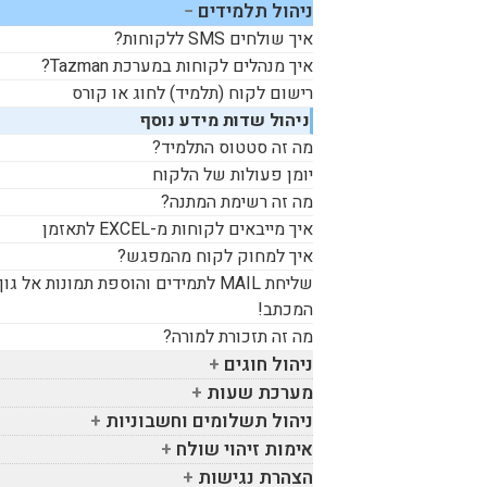
ניהול תלמידים
איך שולחים
SMS
ללקוחות?
איך מנהלים לקוחות במערכת
Tazman
?
רישום לקוח (תלמיד) לחוג או קורס
ניהול שדות מידע נוסף
מה זה סטטוס התלמיד?
יומן פעולות של הלקוח
מה זה רשימת המתנה?
איך מייבאים לקוחות מ-
EXCEL
לתאזמן
איך למחוק לקוח מהמפגש?
שליחת
MAIL
לתמידים והוספת תמונות אל גוף
המכתב!
מה זה תזכורת למורה?
ניהול חוגים
מערכת שעות
ניהול תשלומים וחשבוניות
אימות זיהוי שולח
הצהרת נגישות