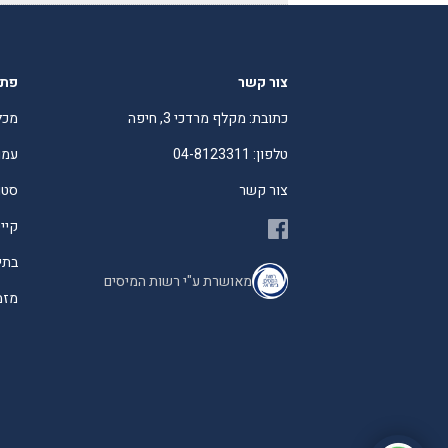
צור קשר
פתר
כתובת: מקלף מרדכי 3, חיפה
מכל
טלפון: 04-8123311
עמו
צור קשר
סטו
קיי
בתי
מאושרת ע"י רשות המיסים
מזמי