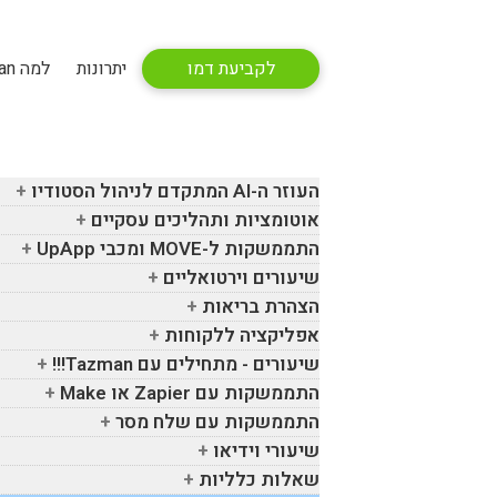
לקביעת דמו
יתרונות
למה Tazman
העוזר ה-
AI
המתקדם לניהול הסטודיו
אוטומציות ותהליכים עסקיים
התממשקות ל-
MOVE
ומכבי
UpApp
שיעורים וירטואליים
הצהרת בריאות
אפליקציה ללקוחות
שיעורים - מתחילים עם
Tazman
!!!
התממשקות עם
Zapier
או
Make
התממשקות עם שלח מסר
שיעורי וידיאו
שאלות כלליות