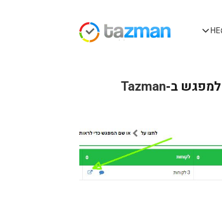
HE
 למפגש ב-
Tazman