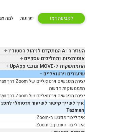
לקביעת דמו
יתרונות
למה Tazman
העוזר ה-
AI
המתקדם לניהול הסטודיו
אוטומציות ותהליכים עסקיים
התממשקות ל-
MOVE
ומכבי
UpApp
שיעורים וירטואליים
יצירת מפגשים וירטואליים של
Zoom
דרך
man
התממשקות חדשה
יצירת מפגשים וירטואליים של
Zoom
דרך
man
איך לשייך קישור לשיעור וירטואלי למפגש
Tazman
איך ליצור מפגש ב-
Zoom
איך ליצור חשבון ב-
Zoom