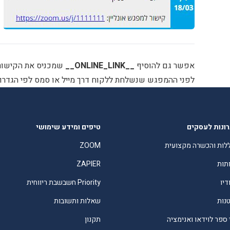
אפשר גם להוסיף
__ONLINE_LINK__
לפני ההמפגש שנשלחת ללקוח דרך מייל או סמס לפי הגדרות 
ונות לעסקים
טיפים ומידע שימושי
לות והכשרה מקצועית
ZOOM
תות
ZAPIER
דיו
Priority חשבשבת ריווחית
טנות
שאלות ותשובות
 ספר לוידאו ואנימציה
תקנון