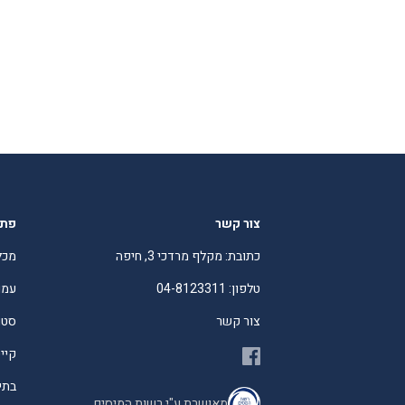
צור קשר
פתר
כתובת: מקלף מרדכי 3, חיפה
מכל
טלפון: 04-8123311
עמו
צור קשר
סטו
קיי
בתי
מאושרת ע"י רשות המיסים