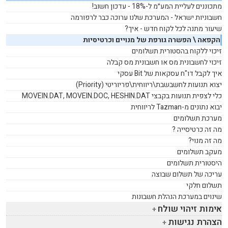
מתכוננים לעליית המע״מ ל-18% - עדכון חשוב!
חשבוניות ישראל - המערכת שלנו ערוכה כבר לרפורמה
שיעור מתנה לכל לקוח חדש - איך?
הקפאה \ הפשרה גורפת של מנויים וכרטיסיות
זיכוי ללקוח בהסטורית תשלומים
זיכוי לחשבונית מס או חשבונית מס קבלה
איך לקבל דו"ח עסקאות של
Bit
עסקי
יצוא תנועות לחשבשבת\ריווחית\פריוריטי (
Priority
)
כלי לצפית תנועות בקבצי
MOVEIN.DAT, MOVEIN.DOC, HESHIN.DAT
יבוא נתונים מ-
Tazman
לריווחית
מערכת תשלומים
מה זה כרטיסייה ?
מה זה מנוי?
מעקב תשלומים
היסטורית תשלומים
עריכה של תשלום שבוצה
תשלום חלקי
שינוים במערכת הנהלת חשבונות
אימות זיהוי שולח
הצהרת נגישות