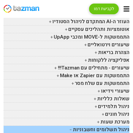
לקביעת דמו
העוזר ה-
AI
המתקדם לניהול הסטודיו
אוטומציות ותהליכים עסקיים
התממשקות ל-
MOVE
ומכבי
UpApp
שיעורים וירטואליים
הצהרת בריאות
אפליקציה ללקוחות
שיעורים - מתחילים עם
Tazman
!!!
התממשקות עם
Zapier
או
Make
התממשקות עם שלח מסר
שיעורי וידיאו
שאלות כלליות
ניהול תלמידים
ניהול חוגים
מערכת שעות
ניהול תשלומים וחשבוניות