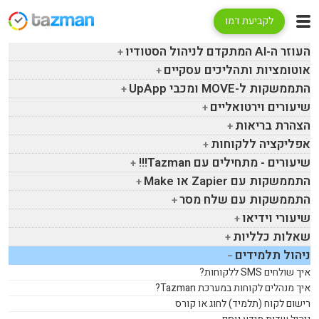
לקביעת דמו
העוזר ה-
AI
המתקדם לניהול הסטודיו
אוטומציות ותהליכים עסקיים
התממשקות ל-
MOVE
ומכבי
UpApp
שיעורים וירטואליים
הצהרת בריאות
אפליקציה ללקוחות
שיעורים - מתחילים עם
Tazman
!!!
התממשקות עם
Zapier
או
Make
התממשקות עם שלח מסר
שיעורי וידיאו
שאלות כלליות
ניהול תלמידים
איך שולחים
SMS
ללקוחות?
איך מנהלים לקוחות במערכת
Tazman
?
רישום לקוח (תלמיד) לחוג או קורס