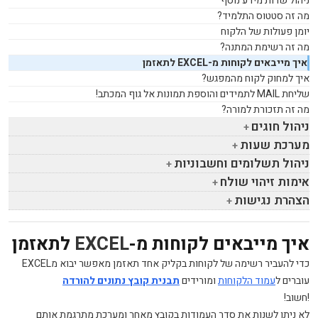
ניהול שדות מידע נוסף
מה זה סטטוס התלמיד?
יומן פעולות של הלקוח
מה זה רשימת המתנה?
איך מייבאים לקוחות מ-
EXCEL
לתאזמן
איך למחוק לקוח מהמפגש?
שליחת
MAIL
לתמידים והוספת תמונות אל גוף המכתב!
מה זה תזכורת למורה?
ניהול חוגים
מערכת שעות
ניהול תשלומים וחשבוניות
אימות זיהוי שולח
הצהרת נגישות
איך מייבאים לקוחות מ-
EXCEL
לתאזמן
כדי להעביר רשימה של לקוחות בקליק אחד תאזמן מאפשר יבוא מEXCEL
עוברים ל
עמוד הלקוחות
ומורידים
תבנית קובץ נתונים להורדה
!חשוב!
לא ניתן לשנות את סדר העמודות בקובץ מאחר ומערכת מתרגמת אותם