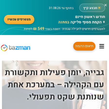
×
מבצע קיץ
בתוקף עד 31.08.26
מצטרפים עכשיו
+ הקמת מסוף סליקה
במתנה
549 ₪
למצטרפים חדשים לחבילה שנתית · הטבה בשווי
לפחות
ניהול עמותות ופעילות
תיאום הדגמה
ביעילות ובמקום אחד
גבייה, יומן פעילות ותקשורת
עם הקהילה – במערכת אחת
שנותנת שקט תפעולי.