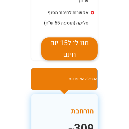
ש"ח)
אפשרות לחיבור מסוף
סליקה (תוספת 55 ש"ח)
תנו לי ל15 יום
חינם
החבילה המועדפת
מורחבת
309