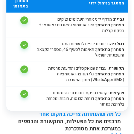
הפתרון
האתגר בניהול ידני
בתאזמן
גבייה:
מרדף ידני אחרי תשלומים וצ'קים
הפתרון בתאזמן:
חיוב אוטומטי ומאובטח באשראי +
הפקת קבלות
רגולציה:
דיווחים ידניים לרשויות המס
הפתרון בתאזמן:
תאימות לסעיף 46, מספרי הקצאה
וחשבוניות ישראל
תקשורת:
עבודה עם אקסלים והודעות פרטיות
הפתרון בתאזמן:
כלי תפוצה ואוטומציות
(WhatsApp/SMS) מתוך המערכת
שקיפות:
קושי בהפקת דוחות וריכוז נתונים
הפתרון בתאזמן:
דוחות הכנסות, חובות ונוכחות
בלחיצת כפתור
כל מה שהעמותה צריכה במקום אחד
מרכזים את כל הפעילות, התקשורת והכספים
במערכת אחת מסונכרנת