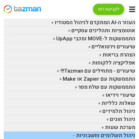
לקביעת דמו
העוזר ה-
AI
המתקדם לניהול הסטודיו
אוטומציות ותהליכים עסקיים
התממשקות ל-
MOVE
ומכבי
UpApp
שיעורים וירטואליים
הצהרת בריאות
אפליקציה ללקוחות
שיעורים - מתחילים עם
Tazman
!!!
התממשקות עם
Zapier
או
Make
התממשקות עם שלח מסר
שיעורי וידיאו
שאלות כלליות
ניהול תלמידים
ניהול חוגים
מערכת שעות
ניהול תשלומים וחשבוניות