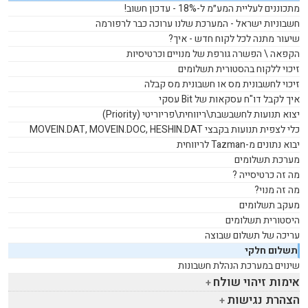
מתכוננים לעליית המע״מ ל-18% - עדכון חשוב!
חשבוניות ישראל - המערכת שלנו ערוכה כבר לרפורמה
שיעור מתנה לכל לקוח חדש - איך?
הקפאה \ הפשרה גורפת של מנויים וכרטיסיות
זיכוי ללקוח בהסטורית תשלומים
זיכוי לחשבונית מס או חשבונית מס קבלה
איך לקבל דו"ח עסקאות של
Bit
עסקי
יצוא תנועות לחשבשבת\ריווחית\פריוריטי (
Priority
)
כלי לצפית תנועות בקבצי
MOVEIN.DAT, MOVEIN.DOC, HESHIN.DAT
יבוא נתונים מ-
Tazman
לריווחית
מערכת תשלומים
מה זה כרטיסייה ?
מה זה מנוי?
מעקב תשלומים
היסטורית תשלומים
עריכה של תשלום שבוצה
תשלום חלקי
שינוים במערכת הנהלת חשבונות
אימות זיהוי שולח
הצהרת נגישות