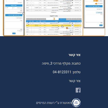
צור קשר
כתובת: מקלף מרדכי 3, חיפה
טלפון: 04-8123311
צור קשר
מאושרת ע"י רשות המיסים