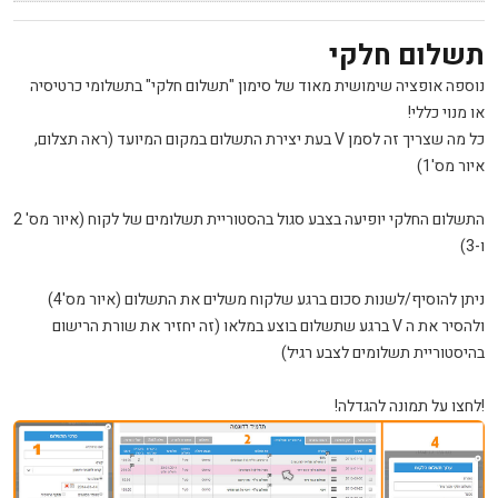
תשלום חלקי
נוספה אופציה שימושית מאוד של סימון "תשלום חלקי" בתשלומי כרטיסיה
או מנוי כללי!
כל מה שצריך זה לסמן V בעת יצירת התשלום במקום המיועד (ראה תצלום,
איור מס'1)
התשלום החלקי יופיעה בצבע סגול בהסטוריית תשלומים של לקוח (איור מס' 2
ו-3)
ניתן להוסיף/לשנות סכום ברגע שלקוח משלים את התשלום (איור מס'4)
ולהסיר את ה V ברגע שתשלום בוצע במלאו (זה יחזיר את שורת הרישום
בהיסטוריית תשלומים לצבע רגיל)
!לחצו על תמונה להגדלה!