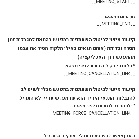
__MEETING_START__
זמן סיום המפגש
__MEETING_END__
קישור אישי לביטול השתתפות במפגש בהתאם למגבלות זמן
הסרה וכדומה (אותם תנאים כאילו הלקוח הסיר את עצמו
מהמפגש דרך האפליקציה)
* רלוונטי רק לתזכורת לפני מפגש
__MEETING_CANCELLATION_LINK__
קישור אישי לביטול השתתפות במפגש מבלי לשים לב
להגבלות. התנאי היחיד הוא שהמפגש עדיין לא התחיל.
* רלוונטי רק לתזכורת לפני מפגש
__MEETING_FORCE_CANCELLATION_LINK__
כמו כן אפשר להשתמש בתהליך עסקי בתגיות של: