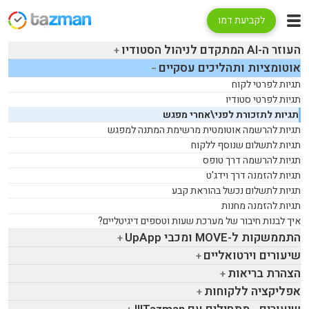
לקביעת דמו
העוזר ה-
AI
המתקדם לניהול הסטודיו
אוטומציות ותהליכים עסקיים
תגיות לפרטי לקוח
תגיות לפרטי סטודיו
תגיות לתזכורת לפני\אחרי מפגש
תגיות להרשמה אוטומטית מרשימת המתנה למפגש
תגיות לתשלום שנוסף ללקוח
תגיות להרשמה דרך טופס
תגיות להזמנה דרך וידג'ט
תגיות לתשלום נכשל בהוראת קבע
תגיות להזמנה מחנות
איך לבנות חיבור של מערכת שעות וטספים דיגיטליים?
התממשקות ל-
MOVE
ומכבי
UpApp
שיעורים וירטואליים
הצהרת בריאות
אפליקציה ללקוחות