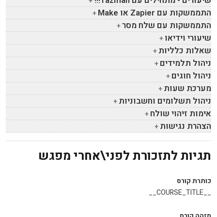
שיעורים - מתחילים עם
Tazman
!!!
התממשקות עם
Zapier
או
Make
התממשקות עם שלח מסר
שיעורי וידיאו
שאלות כלליות
ניהול תלמידים
ניהול חוגים
מערכת שעות
ניהול תשלומים וחשבוניות
אימות זיהוי שולח
הצהרת נגישות
תגיות לתזכורת לפני\אחרי מפגש
כותרת קורס
__COURSE_TITLE__
מזהה קורס