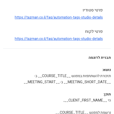
פרטי סטודיו
https://tazman.co.il/faq/automation-tags-studio-details
פרטי לקוח
https://tazman.co.il/faq/automation-tags-studio-details
תבנית לדוגמה
נושא:
תזכורת להשתתפות במפגש __COURSE_TITLE__ ב-
__MEETING_SHORT_DATE__ ב-__MEETING_START__
תוכן:
הי __CLIENT_FIRST_NAME__,
נרשמת למפגש __COURSE_TITLE__.