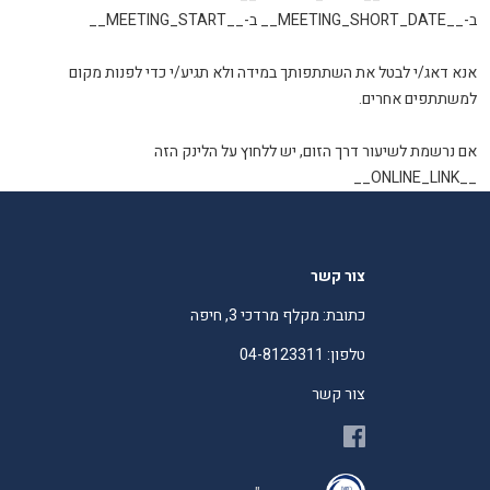
ב-__MEETING_SHORT_DATE__ ב-__MEETING_START__
אנא דאג/י לבטל את השתתפותך במידה ולא תגיע/י כדי לפנות מקום
למשתתפים אחרים.
אם נרשמת לשיעור דרך הזום, יש ללחוץ על הלינק הזה
__ONLINE_LINK__
צור קשר
כתובת: מקלף מרדכי 3, חיפה
טלפון: 04-8123311
צור קשר