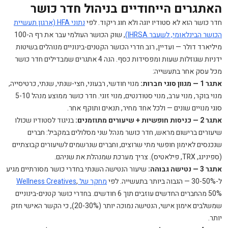
האתגרים הייחודיים בניהול חדר כושר
חדר כושר הוא לא סטודיו יוגה ולא חוג ריקוד. לפי
נתוני HFA (ארגון תעשיית
הכושר הבינלאומי, לשעבר IHRSA)
, שוק הכושר העולמי עבר את רף ה-100
מיליארד דולר — ועדיין, רוב חדרי הכושר הקטנים-בינוניים מנוהלים בשיטות
ידניות שגוזלות שעות ומפסידות כסף. הנה 4 אתגרים שמבדילים חדר כושר
מכל עסק אחר בתעשייה:
אתגר 1 — מגוון סוגי חברות:
מנוי חודשי, רבעוני, חצי-שנתי, שנתי, כרטיסייה,
מנוי בוקר, מנוי ערב, מנוי סטודנטים, מנוי זוגי. חדר כושר ממוצע מנהל 5-10
סוגי מנויים שונים — ולכל אחד מחיר, תנאים ותוקף אחר.
אתגר 2 — כניסות חופשיות + שיעורים מתוזמנים:
בניגוד לסטודיו שכולו
שיעורים ברישום מראש, חדר כושר מנהל שני מסלולים במקביל: חברים
שנכנסים לאימון חופשי מתי שרוצים, וחברים שנרשמים לשיעורים קבוצתיים
(ספינינג, TRX, פילאטיס). צריך מערכת שמנהלת את שניהם.
אתגר 3 — נטישה גבוהה:
שיעור הנטישה השנתי בחדרי כושר מסורתיים מגיע
ל-30-50% — הגבוה ביותר בתעשייה. לפי
מחקר של Wellness Creatives
,
50% מהחברים החדשים עוזבים תוך 6 חודשים. בחדרי כושר קטנים-בינוניים
שמשלבים אימון אישי, הנטישה נמוכה יותר (20-30%), כי הקשר האישי חזק
יותר.