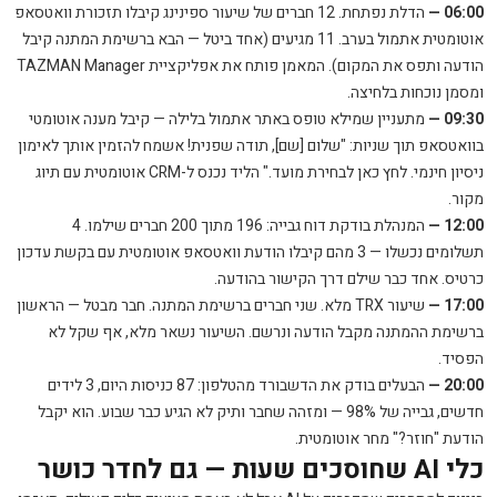
06:00 —
הדלת נפתחת. 12 חברים של שיעור ספינינג קיבלו תזכורת וואטסאפ
אוטומטית אתמול בערב. 11 מגיעים (אחד ביטל — הבא ברשימת המתנה קיבל
הודעה ותפס את המקום). המאמן פותח את אפליקציית TAZMAN Manager
ומסמן נוכחות בלחיצה.
09:30 —
מתעניין שמילא טופס באתר אתמול בלילה — קיבל מענה אוטומטי
בוואטסאפ תוך שניות: "שלום [שם], תודה שפנית! אשמח להזמין אותך לאימון
ניסיון חינמי. לחץ כאן לבחירת מועד." הליד נכנס ל-CRM אוטומטית עם תיוג
מקור.
12:00 —
המנהלת בודקת דוח גבייה: 196 מתוך 200 חברים שילמו. 4
תשלומים נכשלו — 3 מהם קיבלו הודעת וואטסאפ אוטומטית עם בקשת עדכון
כרטיס. אחד כבר שילם דרך הקישור בהודעה.
17:00 —
שיעור TRX מלא. שני חברים ברשימת המתנה. חבר מבטל — הראשון
ברשימת ההמתנה מקבל הודעה ונרשם. השיעור נשאר מלא, אף שקל לא
הפסיד.
20:00 —
הבעלים בודק את הדשבורד מהטלפון: 87 כניסות היום, 3 לידים
חדשים, גבייה של 98% — ומזהה שחבר ותיק לא הגיע כבר שבוע. הוא יקבל
הודעת "חוזר?" מחר אוטומטית.
כלי AI שחוסכים שעות — גם לחדר כושר