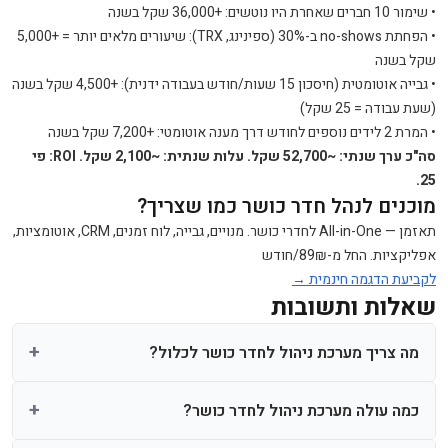
• שימור 10 חברים שאחרת היו נוטשים: +36,000 שקל בשנה
• הפחתת no-shows ב-30% (ספינינג, TRX): שיעורים מלאים יותר = +5,000
שקל בשנה
• גבייה אוטומטית (חיסכון 15 שעות/חודש בעבודה ידנית): +4,500 שקל בשנה
(שעת עבודה = 25 שקל)
• המרת 2 לידים נוספים לחודש דרך מענה אוטומטי: +7,200 שקל בשנה
סה"כ ערך שנתי: ~52,700 שקל. עלות שנתית: ~2,100 שקל. ROI: פי
25.
מוכנים לנהל חדר כושר כמו שצריך?
תאזמן — All-in-One לחדרי כושר. מנויים, גבייה, לוח זמנים, CRM, אוטומציות,
אפליקציות. החל מ-89₪/חודש
לקביעת הדגמה חינמית →
שאלות ותשובות
מה צריך מערכת ניהול לחדר כושר לכלול?
כמה עולה מערכת ניהול לחדר כושר?