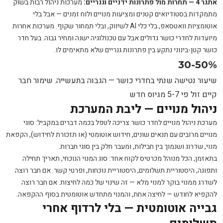
אתגר 4 — תחרות מול פתרונות ידניים וגנריים:
מערכות ניהול רבות בשוק
מתמקדות בסטודיואים קטנים ומציעות מנויים ולוח זמנים — אבל בלי
אוטומציות וואטסאפ, בלי כלי AI לשיווק, ובלי תמחור שקוף. מערכות אחרות
מיועדות לחדרי כושר גדולים אבל עם טכנולוגיה ישנה ומחיר גבוה. בעל חדר
כושר קטן-בינוני נתקע בין פתרונות גנריים שלא מתאימים לו.
30-50%
שיעור נטישה שנתי בחדרי כושר — הגבוה בתעשייה. שימור חבר
קיים זול פי 5-7 מגיוס חדש
ניהול מנויים — ליבת המערכת
מערכת ניהול מנויים לחדר כושר צריכה לטפל בכמה דברים במקביל: סוגי
מנויים מרובים עם תנאים שונים, חידוש אוטומטי (או תזכורת לחידוש), הקפאת
מנוי, שדרוג ושנמוך בין חבילות, ומעבר חלק בין סוגי חברות.
בתאזמן, הכל מנוהל מכרטיס לקוח אחד: סוג המנוי הנוכחי, תאריך תחילה
ותפוגה, היסטוריית תשלומים, היסטוריית נוכחות, ופרטי קשר. אם חבר רוצה
לשדרג ממנוי בוקר למנוי מלא — זה שינוי של כמה לחיצות. אם חבר רוצה
להקפיא לחודש — לחיצה אחת, והמנוי מתחדש אוטומטית בסוף ההקפאה.
גבייה אוטומטית — בלי לרדוף אחרי