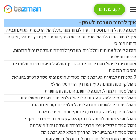
לקביעת דמו
איך לבחור מערכת לעסק
תוכנה לניהול חוגים וסטודיו: איך לבחור מערכת לניהול הרשמות, מנויים וגבייה
איך לבחור תוכנה לניהול מוסדות הכשרה מקצועית: יומן ירוק דיגיטלי, פיקוח
ודיווח מנב"ס
תוכנה לניהול עמותות ומלכ"רים: המדריך לבחירת מערכת לניהול תרומות,
חברים ופעילות
אוטומציות לניהול סטודיו וחוגים: המדריך המלא למניעת נשירת תלמידים
ומקסום הכנסות
7 מלכודות לבחירת מערכת ניהול סטודיו, חוגים ובתי ספר פרטיים בישראל
ניהול קייטנות ומחנות קיץ: המדריך הדיגיטלי המלא
ניהול סטודיו למחול: תוכנה לרישום, הופעות ותקשורת
ניהול בית ספר למוזיקה: תוכנה לניהול תלמידים, שיעורים ותשלומים
ניהול בית ספר לשפות: תוכנה לניהול תלמידים, קורסים ורמות
ניהול מועדון גלישה: קורסים, ציוד וקייטנות במערכת אחת
ניהול חוגי אמנויות לחימה: ג'ודו, קראטה, קפואירה — מדריך מקיף
ניהול סטודיו לפילאטיס: מדריך לבחירת מערכת ניהול מושלמת
ניהול סטודיו יוגה בישראל: המדריך המלא למערכת ניהול
ניהול חוגי ספורט לילדים: כדורגל, כדורסל, שחייה ועוד