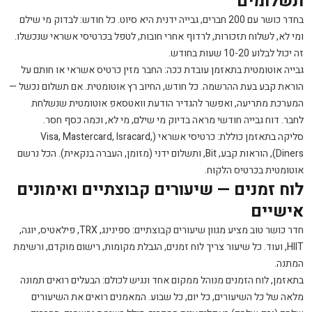
תשלומים
בחדר כושר עם 200 חברים, גבייה ידנית היא סיוט. כל חודש: לבדוק מי שילם
ומי לא, לשלוח תזכורות, לרדוף אחרי חובות, לטפל בכרטיסי אשראי שנכשלו.
זה יכול לבלוע 10-20 שעות בחודש.
גבייה אוטומטית בתאזמן עובדת ככה: החבר מזין כרטיס אשראי או חותם על
הוראת קבע בעת ההרשמה. כל חודש, החיוב רץ אוטומטית. אם תשלום נכשל —
המערכת מתריעה, ואפשר להגדיר הודעת וואטסאפ אוטומטית שנשלחת
לחבר. דוח גבייה חודשי מראה בדיוק מי שילם, מי לא, וכמה כסף חסר.
סליקה בתאזמן כוללת: כרטיסי אשראי (Visa, Mastercard, Isracard,
Diners), הוראות קבע, Bit, ותשלום ידני (מזומן, העברה בנקאית). הכל נרשם
אוטומטית בכרטיס הלקוח.
לוח זמנים — שיעורים קבוצתיים ואימונים
אישיים
חדר כושר טוב מציע מגוון שיעורים קבוצתיים: ספינינג, TRX, פילאטיס, יוגה,
HIIT, ועוד. כל שיעור צריך לוח זמנים, הגבלת מקומות, רישום מוקדם, ורשימת
המתנה.
בתאזמן, לוח הזמנים מנוהל ממקום אחד ונגיש לכולם: הבעלים רואים תמונה
מלאה של כל השיעורים, כל יום, כל שבוע. המאמנים רואים את השיעורים