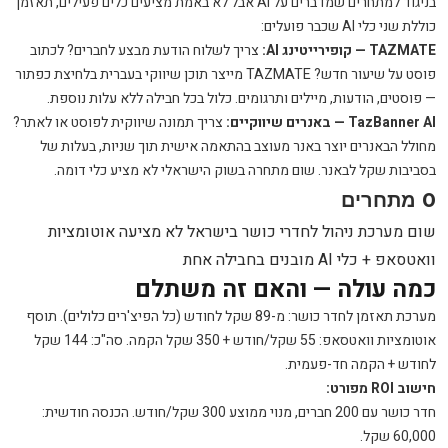
בניגוד למתחרים שמדברים על AI אבל לא באמת מציעים כלים פעילים, תאזמן
כוללת שני כלי AI שכבר פועלים:
TAZMATE — קופירייטינג AI:
צריך לשלוח הודעת מבצע לחברים? לכתוב
פוסט על שיעור חדש? TAZMATE מייצר תוכן שיווקי בעברית בלחיצת כפתור
— פוסטים, הודעות, מיילים ותרגומים. כלול בכל חבילה ללא עלות נוספת.
TazBanner AI — באנרים שיווקיים:
צריך תמונה שיווקית לפוסט או לאתר?
מחולל הבאנרים יוצר באנר מעוצב בהתאמה אישית תוך שניות, בעלות של
בסביבות שקל לבאנר. שום מתחרה בשוק הישראלי לא מציע כלי דומה.
0 מתחרים
שום מערכת ניהול לחדרי כושר בישראל לא מציעה אוטומציות
וואטסאפ + כלי AI מובנים בחבילה אחת
כמה עולה — והאם זה משתלם
מערכת תאזמן לחדר כושר: מ-89 שקל לחודש (כל הפיצ'רים כלולים). תוסף
אוטומציות וואטסאפ: 55 שקל/חודש + 350 שקל הקמה. סה"כ: 144 שקל
לחודש + הקמה חד-פעמית.
חישוב ROI מפורט:
חדר כושר עם 200 חברים, מנוי ממוצע 300 שקל/חודש. הכנסה חודשית:
60,000 שקל.