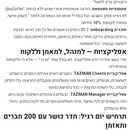
ביקורים, צריך לפעול.
אוטומציות וואטסאפ:
הודעה אוטומטית אחרי שבוע ללא כניסה: "שלום [שם],
לא ראינו אותך השבוע. הכל בסדר? אנחנו פה כשתרצה לחזור." פשוט, אישי,
ומחזיר לקוחות. 98% פתיחה.
תוכנית onboarding:
ל-30 הימים הראשונים של כל חבר חדש: הודעת
ברוכים הבאים, בדיקה אחרי האימון הראשון, תזכורת לאימון הבא, הצעה
לשיעור קבוצתי. הכל אוטומטי.
אפליקציות — למנהל, למאמן וללקוח
חדר כושר מודרני חייב אפליקציה. לא בגלל שזה "טרנדי" — אלא כי הלקוחות
מצפים לזה.
אפליקציית TAZMAN Clients:
החברים רואים את לוח הזמנים, נרשמים
לשיעורים, מבטלים, רואים פרטי מנוי ותשלומים, ומקבלים התראות. בלי לטלפן
לקבלה, בלי לשלוח הודעות — הכל בלחיצת כפתור.
אפליקציית TAZMAN Manager:
הבעלים והמנהלים רואים מי נכנס היום,
כמה נרשמים יש לכל שיעור, איזה תשלומים חסרים, ומי לקוח בסיכון. ניהול
מלא מהטלפון.
תרחיש יום רגיל: חדר כושר עם 200 חברים
ותאזמן