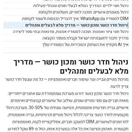
ניהול חוגי ילדים: המדריך המלא לבעלי חוגים ומנהלי פעילות
ניהול מאמנים אישיים: תוכנה לתורים, תשלומים ולקוחות
CRM
לסטודיו עם
WhatsApp
: איך להגדיל הכנסות ולשמר לקוחות
ניהול חדר כושר ומכון כושר — מדריך מלא לבעלים ומנהלים
ניהול חוגי ציור ואמנות: תוכנה לסטודיו אמנות, סדנאות ובתי ספר ליצירה
מדריך חיבור לחשבוניות ישראל וקבלת מספר הקצאה
איך
AI
מקפיץ את השיווק והמכירות של הסטודיו שלך
ניהול חדר כושר ומכון כושר — מדריך
מלא לבעלים ומנהלים
מניהול מנויים וגבייה ועד שימור חברים ואוטומציות — כל מה שבעל חדר כושר
צריך לדעת
ניהול חדר כושר ומכון כושר דורש מערכת שמתמודדת עם אתגרים ייחודיים:
מאות חברים עם סוגי מנויים שונים, שילוב של שיעורים קבוצתיים ואימונים
אישיים, גבייה חודשית אוטומטית, ונטישה שנתית של 30-50%. מערכת ניהול
מקצועית לחדר כושר צריכה לכלול ניהול מנויים וכרטיסיות, גבייה אוטומטית,
לוח זמנים לשיעורים, CRM למעקב חברים, אפליקציית לקוח, ואוטומציות
תקשורת. תאזמן מציעה את כל אלה במערכת אחת, החל מ-89 שקל לחודש.