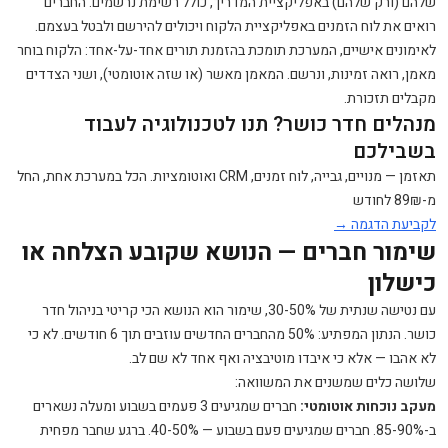
שלהם (ורק שלהם) באפליקציית המדריך, כולל רשימת נרשמים. החברים
רואים את לוח הזמנים באפליקציית הלקוח ויכולים להירשם ולבטל בעצמם.
לאימונים אישיים, המערכת תומכת בהזמנת תורים אחד-על-אחד: הלקוח בוחר
מאמן, רואה זמינות, ונרשם. המאמן מאשר (או שזה אוטומטי), ושני הצדדים
מקבלים תזכורת.
מנהלים חדר כושר? תנו לטכנולוגיה לעבוד
בשבילכם
תאזמן — מנויים, גבייה, לוח זמנים, CRM ואוטומציות. הכל במערכת אחת, החל
מ-89₪ לחודש
לקביעת הדגמה →
שימור חברים — הנושא שקובע הצלחה או
כישלון
עם נטישה שנתית של 30-50%, שימור הוא הנושא הכי קריטי בניהול חדר
כושר. הנתון המפתיע: 50% מהחברים החדשים עוזבים תוך 6 חודשים. לא כי
לא אהבו — אלא כי איבדו מוטיבציה ואף אחד לא שם לב.
שלושה כלים שמשנים את המשוואה:
מעקב נוכחות אוטומטי:
חברים שמגיעים 3 פעמים בשבוע ומעלה נשארים
ב-85-90%. חברים שמגיעים פעם בשבוע — 40-50%. ברגע שחבר מפחית