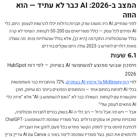
המצב ב-2026: AI כבר לא עתיד — הוא
הווה
לפני שנתיים, AI היה משהו שרק חברות גדולות יכלו להרשות לעצמן. היום, כלי
AI זמינים לכל עסק — כולל סטודיואים עם 50-200 לקוחות. השינוי לא קרה
בגלל שהטכנולוגיה התקדמה (היא כן), אלא בגלל שהעלויות צנחו. מה שעלה
מאות דולרים לחודש ב-2023 עולה היום שקלים בודדים.
6.1 שעות
חיסכון שבועי ממוצע למשתמשי AI בשיווק — לפי דוח HubSpot
2026
לפי
דוח McKinsey על אימוץ AI בעסקים
, 72% מהחברות כבר משתמשות
בכלי AI לפחות בתחום אחד — והתחומים הנפוצים ביותר הם שיווק, תוכן
ותקשורת עם לקוחות. השאלה כבר לא "האם להשתמש ב-AI" אלא "איזה כלי
AI מתאים לעסק שלי".
אבל — ויש פה אבל גדול — רוב כלי ה-AI בשוק בנויים לחברות טכנולוגיה,
סוכנויות שיווק או עסקים גדולים. בעל סטודיו שמנסה להשתמש ב-ChatGPT
לכתיבת פוסט צריך לספק הקשר מחדש בכל פעם, לתקן את העברית,
ולהתאים את הטון. בעל סטודיו שמנסה ליצור באנר ב-Canva עם AI עדיין צריך