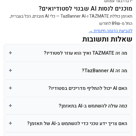
ידברו בעד עצמם.
מוכנים לנסות AI שבנוי לסטודיואים?
תאזמן כוללת TAZMATE ו-TazBanner AI — כלי AI מובנים, הכל בעברית,
החל מ-89₪ לחודש
לקביעת הדגמה חינמית →
שאלות ותשובות
מה זה TAZMATE ואיך הוא עוזר לסטודיו?
מה זה TazBanner AI?
האם AI יכול להחליף מדריכים בסטודיו?
כמה עולה להשתמש ב-AI בתאזמן?
האם צריך ידע טכני כדי להשתמש ב-AI של תאזמן?