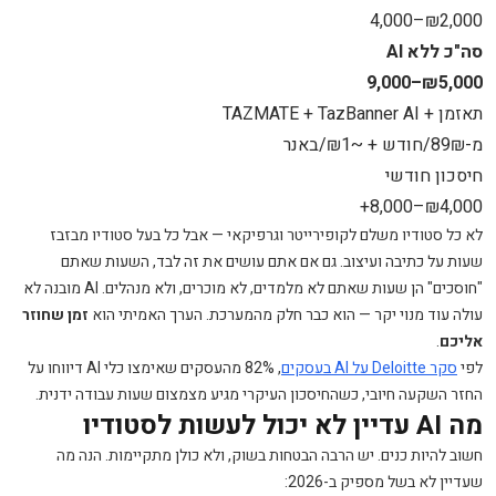
₪2,000–4,000
סה"כ ללא AI
₪5,000–9,000
תאזמן + TAZMATE + TazBanner AI
מ-89₪/חודש + ~₪1/באנר
חיסכון חודשי
₪4,000–8,000+
לא כל סטודיו משלם לקופירייטר וגרפיקאי — אבל כל בעל סטודיו מבזבז
שעות על כתיבה ועיצוב. גם אם אתם עושים את זה לבד, השעות שאתם
"חוסכים" הן שעות שאתם לא מלמדים, לא מוכרים, ולא מנהלים. AI מובנה לא
עולה עוד מנוי יקר — הוא כבר חלק מהמערכת. הערך האמיתי הוא
זמן שחוזר
אליכם
.
לפי
סקר Deloitte על AI בעסקים
, 82% מהעסקים שאימצו כלי AI דיווחו על
החזר השקעה חיובי, כשהחיסכון העיקרי מגיע מצמצום שעות עבודה ידנית.
מה AI עדיין לא יכול לעשות לסטודיו
חשוב להיות כנים. יש הרבה הבטחות בשוק, ולא כולן מתקיימות. הנה מה
שעדיין לא בשל מספיק ב-2026: