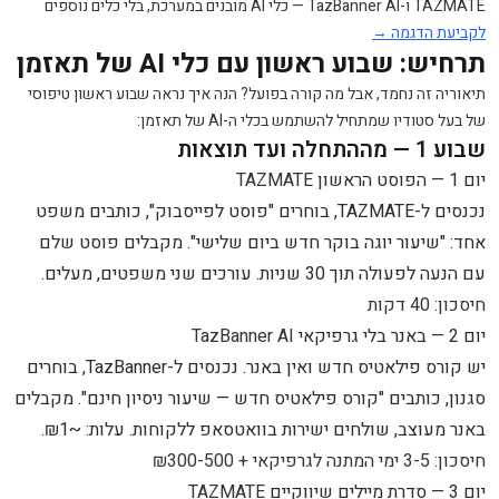
TAZMATE ו-TazBanner AI — כלי AI מובנים במערכת, בלי כלים נוספים
לקביעת הדגמה →
תרחיש: שבוע ראשון עם כלי AI של תאזמן
תיאוריה זה נחמד, אבל מה קורה בפועל? הנה איך נראה שבוע ראשון טיפוסי
של בעל סטודיו שמתחיל להשתמש בכלי ה-AI של תאזמן:
שבוע 1 — מההתחלה ועד תוצאות
יום 1 — הפוסט הראשון
TAZMATE
נכנסים ל-TAZMATE, בוחרים "פוסט לפייסבוק", כותבים משפט
אחד: "שיעור יוגה בוקר חדש ביום שלישי". מקבלים פוסט שלם
עם הנעה לפעולה תוך 30 שניות. עורכים שני משפטים, מעלים.
חיסכון: 40 דקות
יום 2 — באנר בלי גרפיקאי
TazBanner AI
יש קורס פילאטיס חדש ואין באנר. נכנסים ל-TazBanner, בוחרים
סגנון, כותבים "קורס פילאטיס חדש — שיעור ניסיון חינם". מקבלים
באנר מעוצב, שולחים ישירות בוואטסאפ ללקוחות. עלות: ~₪1.
חיסכון: 3-5 ימי המתנה לגרפיקאי + ₪300-500
יום 3 — סדרת מיילים שיווקיים
TAZMATE