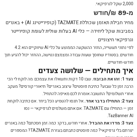
2,000 שקל לגרפיקאי.
מ-89 ₪/חודש
מחיר חבילת תאזמן שכוללת TAZMATE (קופירייטינג AI) + באנרים
בסביבות שקל ליחידה — כלי AI בעלות שולית לעומת קופירייטר
וגרפיקאי חיצוניים
לפי נתוני תעשייה, החזר ההשקעה הממוצע על כלי AI שיווקיים הוא 4.2
חודשים. בסטודיו שחוסך שעות עבודה ומצמצם נטישה, ההחזר יכול להגיע תוך
חודש-חודשיים.
איך מתחילים — שלושה צעדים
צעד 1: זהו את הבזבוז.
שבו 10 דקות ותשאלו את עצמכם: מה לוקח לי הכי
הרבה זמן כל שבוע? כתיבת פוסטים? עיצוב באנרים? תיאורי קורסים? מעקב
אחרי תשלומים? התשובה אומרת לכם מאיפה להתחיל.
צעד 2: התחילו בדבר אחד.
אל תנסו להטמיע הכל ביחד. אם כתיבה לוקחת
זמן — התחילו עם TAZMATE. אם אתם משלמים לגרפיקאי — נסו
TazBanner AI.
צעד 3: מדדו את ההבדל.
אחרי חודש, בדקו: כמה זמן חסכתם? כמה באנרים
יצרתם בלי גרפיקאי? כמה פוסטים כתבתם בעזרת TAZMATE? המספרים