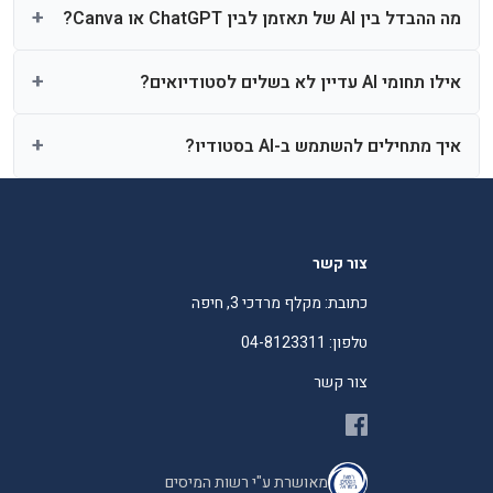
מה ההבדל בין AI של תאזמן לבין ChatGPT או Canva?
אילו תחומי AI עדיין לא בשלים לסטודיואים?
איך מתחילים להשתמש ב-AI בסטודיו?
צור קשר
כתובת: מקלף מרדכי 3, חיפה
טלפון: 04-8123311
צור קשר
מאושרת ע"י רשות המיסים