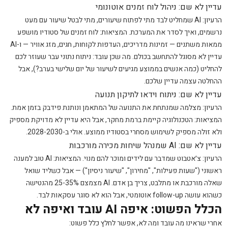
עדיין לא שם: ניהול לוח זמנים אוטונומי
הרעיון: AI שמחליט לבד מתי לפתוח שיעורים, מתי לבטל שיעור עם מעט
נרשמים, ואיך לסדר את המערכת. המציאות: לוח זמנים של סטודיו מושפע
ממאות משתנים — זמינות מדריכים, העדפות לקוחות, חגים, מזג אוויר — ו-AI
עדיין לא מסוגל להתחשב בכולם. מה שכן עובד: ניתוח נתוני עבר שעוזר לכם
להחליט (כמה אנשים בממוצע מגיעים לשיעור של יום שלישי בערב?), אבל
ההחלטה עצמה עדיין שלכם.
עדיין לא שם: ניתוח וידאו לתיקון תנועה
הרעיון: מצלמה שמנתחת את התנועה של המתאמן ונותנת פידבק בזמן אמת.
המציאות: הטכנולוגיה קיימת ברמת מחקר, אבל היא עדיין לא מדויקת מספיק
ולא זולה מספיק לשימוש מסחרי בסטודיו ממוצע. אולי ב-2028-2030.
עדיין לא שם: AI שמנהל שיחות מכירה מורכבות
הרעיון: צ׳אטבוט שמדבר עם לידים ומוכר להם מנוי. המציאות: AI טוב למענה
ראשוני ("שעות פעילות", "מחירון", "שיעור ניסיון") — אבל כשליד שואל
שאלה מורכבת או מתלבט, צריך בן אדם. AI מצמצם 25-35% מהנטישה
כשהוא עושה follow-up אוטומטי, אבל הוא לא סוגר עסקאות לבד.
הכלל הפשוט: איפה AI עובד ואיפה לא
אחרי שראינו מה עובד ומה לא, אפשר לחלץ כלל פשוט: