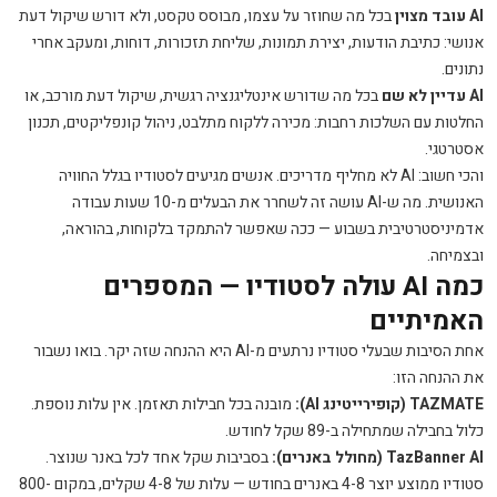
AI עובד מצוין
בכל מה שחוזר על עצמו, מבוסס טקסט, ולא דורש שיקול דעת
אנושי: כתיבת הודעות, יצירת תמונות, שליחת תזכורות, דוחות, ומעקב אחרי
נתונים.
AI עדיין לא שם
בכל מה שדורש אינטליגנציה רגשית, שיקול דעת מורכב, או
החלטות עם השלכות רחבות: מכירה ללקוח מתלבט, ניהול קונפליקטים, תכנון
אסטרטגי.
והכי חשוב: AI לא מחליף מדריכים. אנשים מגיעים לסטודיו בגלל החוויה
האנושית. מה ש-AI עושה זה לשחרר את הבעלים מ-10 שעות עבודה
אדמיניסטרטיבית בשבוע — ככה שאפשר להתמקד בלקוחות, בהוראה,
ובצמיחה.
כמה AI עולה לסטודיו — המספרים
האמיתיים
אחת הסיבות שבעלי סטודיו נרתעים מ-AI היא ההנחה שזה יקר. בואו נשבור
את ההנחה הזו:
TAZMATE (קופירייטינג AI):
מובנה בכל חבילות תאזמן. אין עלות נוספת.
כלול בחבילה שמתחילה ב-89 שקל לחודש.
TazBanner AI (מחולל באנרים):
בסביבות שקל אחד לכל באנר שנוצר.
סטודיו ממוצע יוצר 4-8 באנרים בחודש — עלות של 4-8 שקלים, במקום 800-