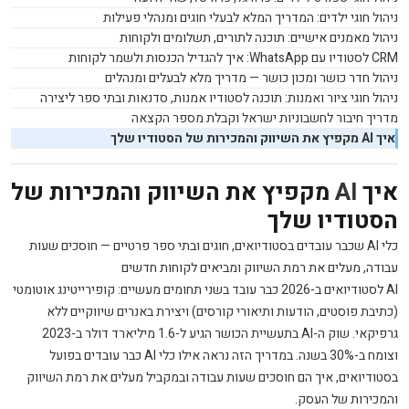
ניהול חוגי ילדים: המדריך המלא לבעלי חוגים ומנהלי פעילות
ניהול מאמנים אישיים: תוכנה לתורים, תשלומים ולקוחות
CRM
לסטודיו עם
WhatsApp
: איך להגדיל הכנסות ולשמר לקוחות
ניהול חדר כושר ומכון כושר — מדריך מלא לבעלים ומנהלים
ניהול חוגי ציור ואמנות: תוכנה לסטודיו אמנות, סדנאות ובתי ספר ליצירה
מדריך חיבור לחשבוניות ישראל וקבלת מספר הקצאה
איך
AI
מקפיץ את השיווק והמכירות של הסטודיו שלך
איך
AI
מקפיץ את השיווק והמכירות של
הסטודיו שלך
כלי AI שכבר עובדים בסטודיואים, חוגים ובתי ספר פרטיים — חוסכים שעות
עבודה, מעלים את רמת השיווק ומביאים לקוחות חדשים
AI לסטודיואים ב-2026 כבר עובד בשני תחומים מעשיים: קופירייטינג אוטומטי
(כתיבת פוסטים, הודעות ותיאורי קורסים) ויצירת באנרים שיווקיים ללא
גרפיקאי. שוק ה-AI בתעשיית הכושר הגיע ל-1.6 מיליארד דולר ב-2023
וצומח ב-30% בשנה. במדריך הזה נראה אילו כלי AI כבר עובדים בפועל
בסטודיואים, איך הם חוסכים שעות עבודה ובמקביל מעלים את רמת השיווק
והמכירות של העסק.