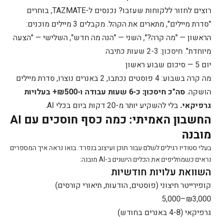
רוצים לחזור ללקוחות שעזבו? נכנסים ל-TAZMATE, בוחרים
"סדרת מיילים", מתארים את הקהל. מקבלים 3 מיילים מוכנים:
הראשון — "מה קרה?", השני — "הנה מה חדש", השלישי — "הצעה
מיוחדת".
חיסכון: 2-3 שעות כתיבה
יום 5 — סיכום שבוע ראשון
מה קרה בשבוע: 4 פוסטים נכתבו, 2 באנרים נוצרו, סדרת מיילים
הושקה.
סה"כ חיסכון: כ-6 שעות עבודה ו-₪500+ בעלויות
גרפיקאי.
בלי להשקיע יותר מ-20 דקות ביום בכלי AI.
החשבון האמיתי: כמה כסף חוסכים עם AI
מובנה
בעלי סטודיו רגילים לשלם עבור תוכן ועיצוב בנפרד. בואו נראה איך המספרים
נראים כשמחליפים את הכלים הישנים ב-AI מובנה:
השוואת עלויות חודשיות
קופירייטר חיצוני (פוסטים, הודעות, תיאורי קורסים)
₪3,000–5,000
גרפיקאי (4-8 באנרים בחודש)