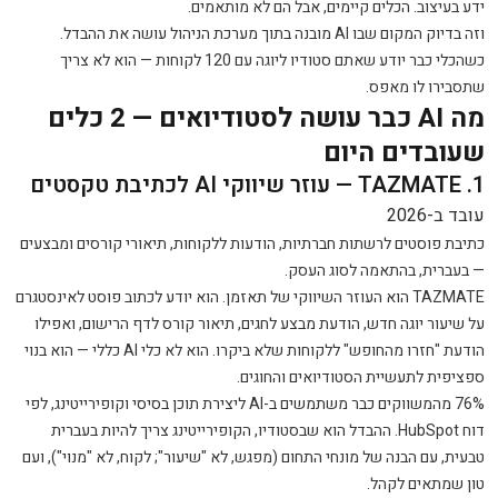
ידע בעיצוב. הכלים קיימים, אבל הם לא מותאמים.
וזה בדיוק המקום שבו AI מובנה בתוך מערכת הניהול עושה את ההבדל.
כשהכלי כבר יודע שאתם סטודיו ליוגה עם 120 לקוחות — הוא לא צריך
שתסבירו לו מאפס.
מה AI כבר עושה לסטודיואים — 2 כלים
שעובדים היום
1. TAZMATE — עוזר שיווקי AI לכתיבת טקסטים
עובד ב-2026
כתיבת פוסטים לרשתות חברתיות, הודעות ללקוחות, תיאורי קורסים ומבצעים
— בעברית, בהתאמה לסוג העסק.
TAZMATE הוא העוזר השיווקי של תאזמן. הוא יודע לכתוב פוסט לאינסטגרם
על שיעור יוגה חדש, הודעת מבצע לחגים, תיאור קורס לדף הרישום, ואפילו
הודעת "חזרו מהחופש" ללקוחות שלא ביקרו. הוא לא כלי AI כללי — הוא בנוי
ספציפית לתעשיית הסטודיואים והחוגים.
76% מהמשווקים כבר משתמשים ב-AI ליצירת תוכן בסיסי וקופירייטינג, לפי
דוח HubSpot. ההבדל הוא שבסטודיו, הקופירייטינג צריך להיות בעברית
טבעית, עם הבנה של מונחי התחום (מפגש, לא "שיעור"; לקוח, לא "מנוי"), ועם
טון שמתאים לקהל.