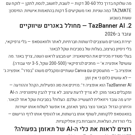
מה שלוקח בדרך כלל 30-60 דקות — לשבת, לחשוב, לנסח, לתקן — לוקח עם
TAZMATE כמה שניות. ואז משקיעים 5 דקות בהתאמות אישיות. החיסכון:
שעות בשבוע.
2. TazBanner AI — מחולל באנרים שיווקיים
עובד ב-2026
יצירת באנרים מעוצבים לרשתות חברתיות, לאתר ולוואטסאפ — בלי גרפיקאי,
בלי ניסיון בעיצוב, בעלות של בסביבות שקל לבאנר.
בעלי סטודיו מכירים את הסיטואציה: יש מבצע לראש השנה, צריך באנר. מה
עושים? אופציה א׳ — מחכים לגרפיקאי (200-500 שקל, 3-5 ימי עבודה).
אופציה ב׳ — מתעסקים עם Canva שעתיים ומקבלים משהו "בסדר". אופציה ג׳
— לא עושים כלום כי אין זמן.
TazBanner AI הוא אופציה ד׳: מזינים את סוג הפעילות, הקהל וההודעה —
ומקבלים באנר מוכן. לא צריך לדעת עיצוב. לא צריך להבין טיפוגרפיה. ה-AI
יודע מה עובד ויזואלית לתעשייה שלכם. העלות? בסביבות שקל אחד לבאנר.
והיתרון הגדול: הבאנר נוצר בתוך תאזמן, אז אפשר לשלוח אותו ישירות
בוואטסאפ ללקוחות, לשתף אותו ברשתות, או להוסיף אותו לדף הרישום —
בלי הורדות, העלאות, והעברות בין אפליקציות.
רוצים לראות את כלי ה-AI של תאזמן בפעולה?