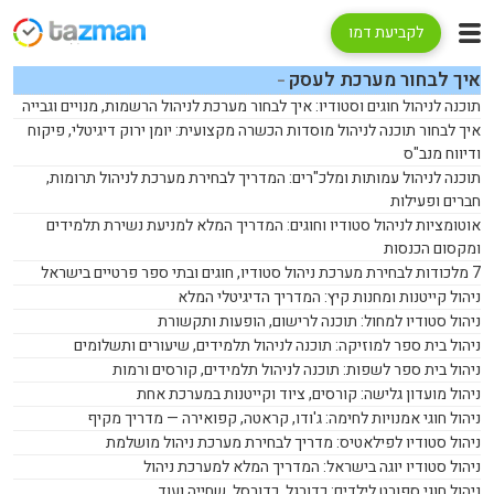
לקביעת דמו
איך לבחור מערכת לעסק
תוכנה לניהול חוגים וסטודיו: איך לבחור מערכת לניהול הרשמות, מנויים וגבייה
איך לבחור תוכנה לניהול מוסדות הכשרה מקצועית: יומן ירוק דיגיטלי, פיקוח
ודיווח מנב"ס
תוכנה לניהול עמותות ומלכ"רים: המדריך לבחירת מערכת לניהול תרומות,
חברים ופעילות
אוטומציות לניהול סטודיו וחוגים: המדריך המלא למניעת נשירת תלמידים
ומקסום הכנסות
7 מלכודות לבחירת מערכת ניהול סטודיו, חוגים ובתי ספר פרטיים בישראל
ניהול קייטנות ומחנות קיץ: המדריך הדיגיטלי המלא
ניהול סטודיו למחול: תוכנה לרישום, הופעות ותקשורת
ניהול בית ספר למוזיקה: תוכנה לניהול תלמידים, שיעורים ותשלומים
ניהול בית ספר לשפות: תוכנה לניהול תלמידים, קורסים ורמות
ניהול מועדון גלישה: קורסים, ציוד וקייטנות במערכת אחת
ניהול חוגי אמנויות לחימה: ג'ודו, קראטה, קפואירה — מדריך מקיף
ניהול סטודיו לפילאטיס: מדריך לבחירת מערכת ניהול מושלמת
ניהול סטודיו יוגה בישראל: המדריך המלא למערכת ניהול
ניהול חוגי ספורט לילדים: כדורגל, כדורסל, שחייה ועוד