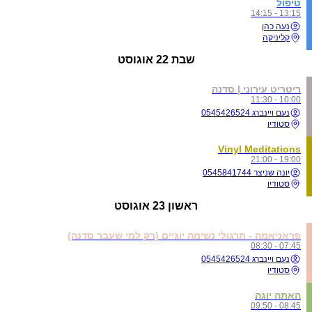
טיפול
13:15 - 14:15
נעה כהן
קליניקה
שבת
22 אוגוסט
ריטריט עירוני | סדנה
10:00 - 11:30
נעם ויינברג 0545426524
סטודיו
Vinyl Meditations
19:00 - 21:00
יונה שניצר 0545841744
סטודיו
ראשון
23 אוגוסט
פראניאמה - תרגולי נשימה יוגיים (רק למי שעבר סדנה)
07:45 - 08:30
נעם ויינברג 0545426524
סטודיו
האתה יוגה
08:45 - 09:50