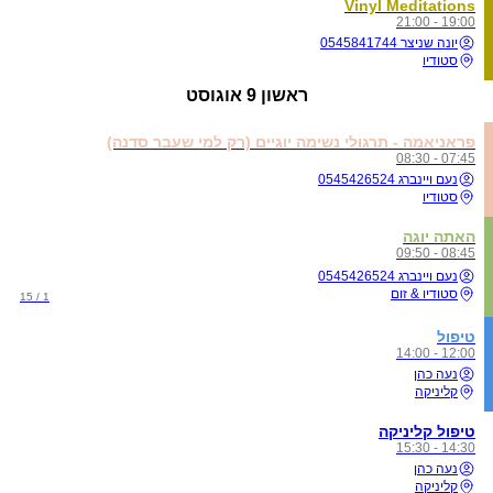
Vinyl Meditations
19:00 - 21:00
יונה שניצר 0545841744
סטודיו
ראשון
9 אוגוסט
פראניאמה - תרגולי נשימה יוגיים (רק למי שעבר סדנה)
07:45 - 08:30
נעם ויינברג 0545426524
סטודיו
האתה יוגה
08:45 - 09:50
נעם ויינברג 0545426524
סטודיו & זום
1 / 15
טיפול
12:00 - 14:00
נעה כהן
קליניקה
טיפול קליניקה
14:30 - 15:30
נעה כהן
קליניקה