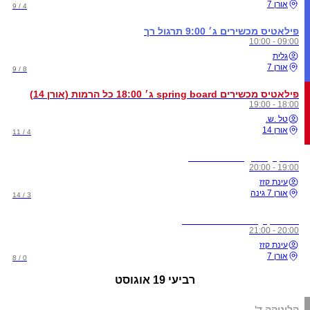
אורן 7
4 / 9
פילאטיס מכשירים ג׳ 9:00 תרגול רך
09:00 - 10:00
גלית
אורן 7
8 / 9
פילאטיס מכשירים spring board ג׳ 18:00 כל הרמות (אורן 14)
18:00 - 19:00
טל .ש.
אורן 14
4 / 11
אימון Longevity ג' 19:00
19:00 - 20:00
עינת קזז
אורן 7 גינה
3 / 14
Recovery pilates ג' 20:00
20:00 - 21:00
עינת קזז
אורן 7
0 / 8
רביעי
19 אוגוסט
קליניקה ד'