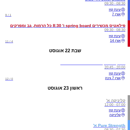
08:30 - 09:30
עינת קזז
אורן 7
1 / 9
פילאטיס מכשירים spring board ו' 8:30 כל הרמות, גב ומפרקים
08:30 - 09:30
עינת קזז
אורן 14
4 / 11
שבת
22 אוגוסט
אימון Metabolic power שבת 20:00
20:00 - 20:45
עינת קזז
אורן 7 גינה
0 / 12
ראשון
23 אוגוסט
קליניקה א'
07:00 - 12:00
עינת קזז
קליניקה
Pure Strength א'
07:30 - 08:30