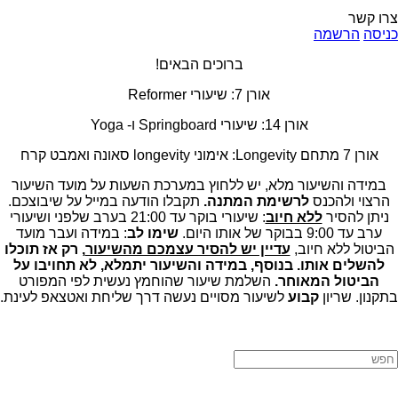
צרו קשר
כניסה
הרשמה
ברוכים הבאים!
אורן 7: שיעורי Reformer
אורן 14: שיעורי Springboard ו- Yoga
אורן 7 מתחם Longevity: אימוני longevity סאונה ואמבט קרח
במידה והשיעור מלא, יש ללחוץ במערכת השעות על מועד השיעור
הרצוי ולהכנס
לרשימת המתנה.
תקבלו הודעה במייל על שיבוצכם.
ניתן להסיר
ללא חיוב
: שיעורי בוקר עד 21:00 בערב שלפני ושיעורי
ערב עד 9:00 בבוקר של אותו היום.
שימו לב
: במידה ועבר מועד
הביטול ללא חיוב,
עדיין יש להסיר עצמכם מהשיעור
, רק אז תוכלו
להשלים אותו. בנוסף, במידה והשיעור יתמלא, לא תחויבו על
הביטול המאוחר.
השלמת שיעור שהוחמץ נעשית לפי המפורט
בתקנון. שריון
קבוע
לשיעור מסויים נעשה דרך שליחת ואטצאפ לעינת.