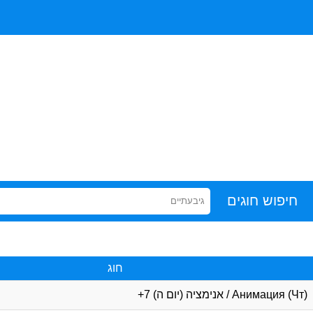
חיפוש חוגים
גיבעתיים
חוג
Анимация (Чт) / אנימציה (יום ה) 7+