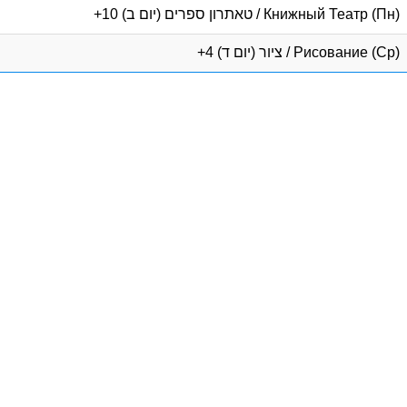
Книжный Театр (Пн) / טאתרון ספרים (יום ב) 10+
Рисование (Ср) / ציור (יום ד) 4+