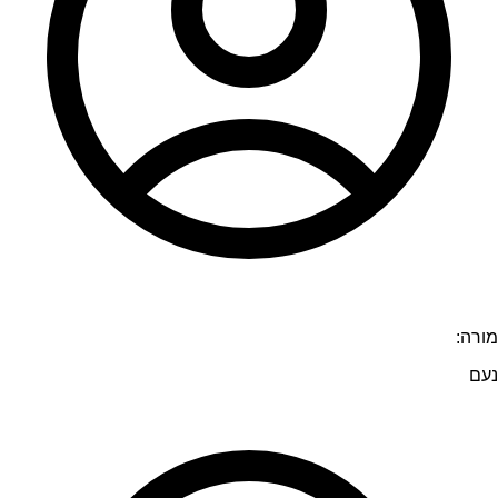
מורה:
נעם