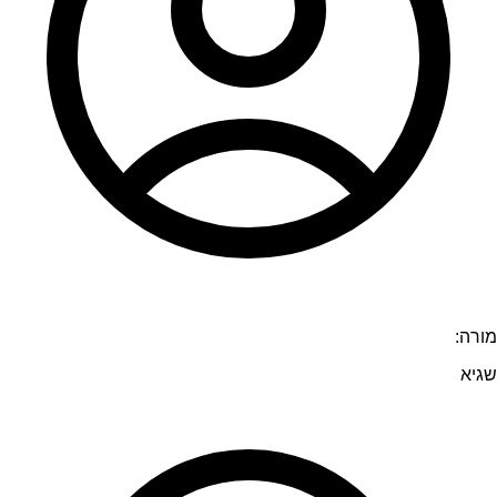
מורה:
שגיא