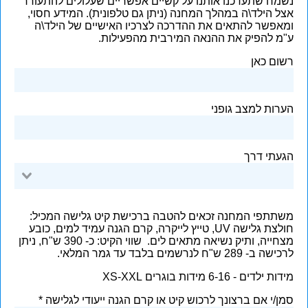
נשמח שתעדכנו אותנו על קשיים אפשריים שעלולים להתעורר
אצל הילד\ה במהלך המחנה (ניתן גם טלפונית). המידע חסוי,
ומאפשר להתאים את ההדרכה לצרכיו האישיים של הילד\ה
ע"מ להפיק את ההנאה המירבית מהפעילות.
רשום כאן
הערות למצב גופני
הגעתי דרך
משתתפי המחנה זכאים להטבה ברכישת קיט גלישה המכיל:
חולצת גלישה UV, טייץ לייקרה, קרם הגנה עמיד למים, כובע
מצחייה, ותיק נשיאה מתאים לים. שווי הקיט: כ- 390 ש"ח, ניתן
לרכישה ב- 289 ש"ח לנרשמים בלבד עד גמר המלאי.
מידות ילדים - 6-16 מידות בוגרים XS-XXL
סמן/י אם ברצונך לרכוש קיט או קרם הגנה ייעודי לגלישה