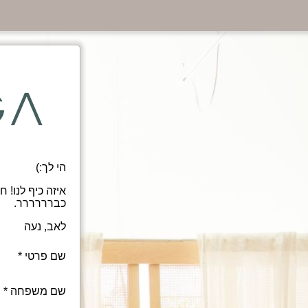
הי לך:)
איזה כיף לנו! 
כברררררר.
לאב, נעה
שם פרטי
שם משפחה