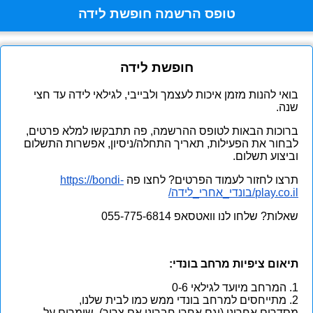
טופס הרשמה חופשת לידה
חופשת לידה
בואי להנות מזמן איכות לעצמך ולבייבי, לגילאי לידה עד חצי
שנה.
ברוכות הבאות לטופס ההרשמה, פה תתבקשו למלא פרטים,
לבחור את הפעילות, תאריך התחלה/ניסיון, אפשרות התשלום
וביצוע תשלום.
תרצו לחזור לעמוד הפרטים? לחצו פה
https://bondi-
play.co.il/בונדי_אחרי_לידה/
שאלות? שלחו לנו וואטסאפ
055-775-6814⁩
תיאום ציפיות מרחב בונדי:
המרחב מיועד לגילאי 0-6
מתייחסים למרחב בונדי ממש כמו לבית שלנו,
מסדרים אחרינו (וגם אחרי חברינו אם צריך), שומרים על