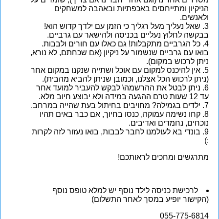
הניקיון ומתייחסים באכפתיות ובאהבה למשחקים
ולאנשים.
שאל נעליך מעל רגליך כי הזמן עם ילדך קדוש הוא!
בבקשה לחלוץ נעליים בכניסה ולהישאר עם גרביים.
כל הגרביים מתקבלות! גם כאלו עם חורים ולבבות.
בואו עם גרביים שנשמור על ניקיון (אם שכחתם, לא נורא,
ניתן לרכוש במקום).
אין להיכנס למקום עם אוכל ושתייה שנקנו במקום אחר
(ניתן לרכוש הכל אצלנו, וכמובן שניתן להביא מהבית).
ניתן לבטל את ההרשמה\ לבקש להעביר למועד אחר
עד 12 שעות טרם ההגעה במידה ולא יבוצע חיוב מלא.
ילדים בגמילה? מחויבים בחיתול בעת שהייה במרחב.
קחו נשימה עמוקה, כנסו בחיוך, אם כבר באים תהיו
נוכחים, נחמדים ואדיבים.
בונדי בא לעולמנו לחבר לבבות, בואו נעזור לזה לקרות
:)
מתרגשים ומחכים לראותכם!
לרכישת כניסה לילד נוסף יש למלא טופס נוסף
(הקישור יופיע במסך לאחר התשלום)
055-775-6814⁩