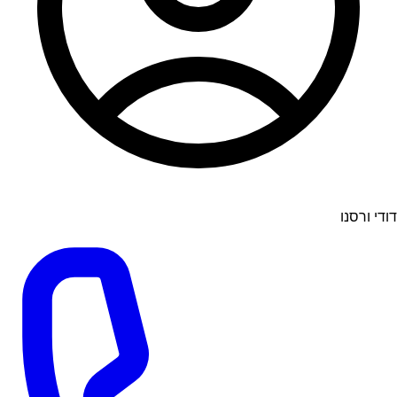
דודי ורסנו