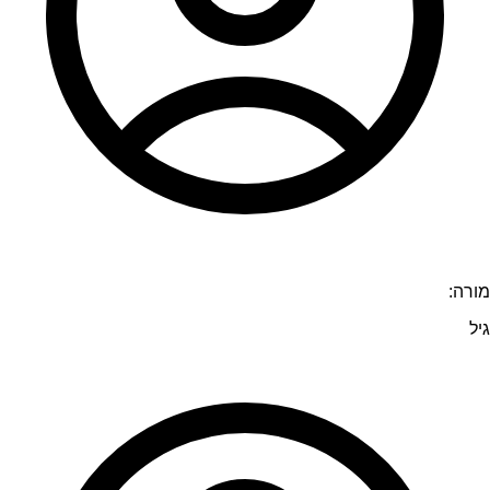
מורה:
גיל