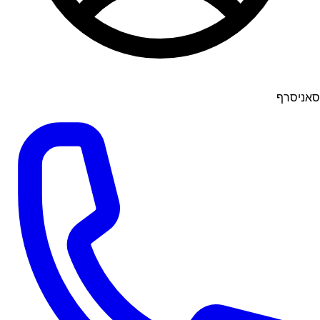
סאניסרף