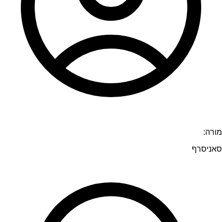
מורה:
סאניסרף