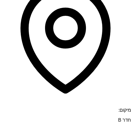
מיקום:
חדר B