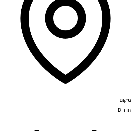
מיקום:
חדר D