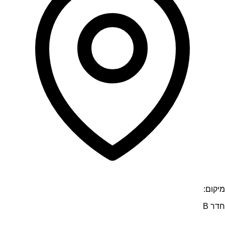
מיקום:
חדר B