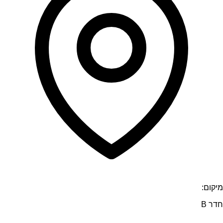
מיקום:
חדר B