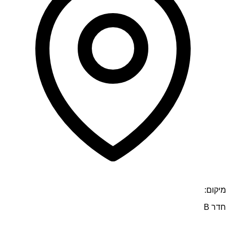
מיקום:
חדר B