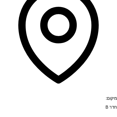
מיקום:
חדר B