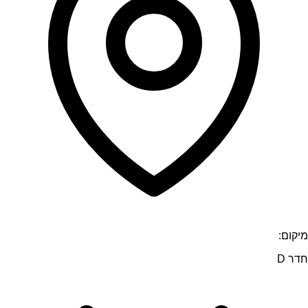
מיקום:
חדר D