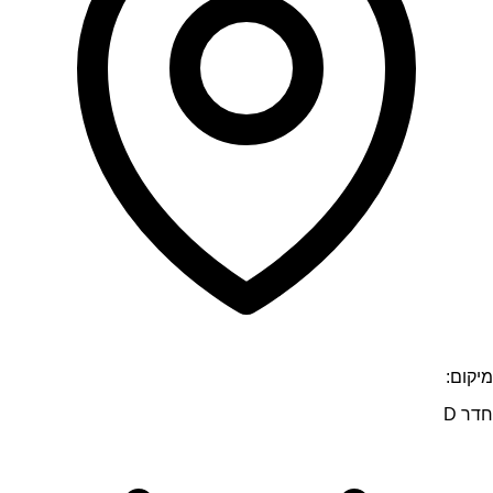
מיקום:
חדר D