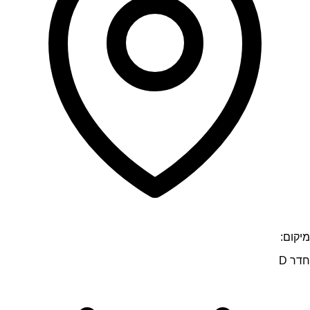
מיקום:
חדר D