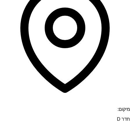
מיקום:
חדר D